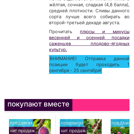
жёлтая, сочная, сладкая (4,8 балла),
средней плотности. Сливы данного
сорта лучше всего собирать во
второй-третьей декаде августа.
Прочитать
плюсы и минусы
весенней и осенней посадки
саженцев плодово-ягодных
культур.
ВНИМАНИЕ! Отправка данной
позиции будет проходить 1
сентября - 25 сентября!
покупают вместе
предзаказ
предзаказ
предзаказ
хит продаж
хит продаж