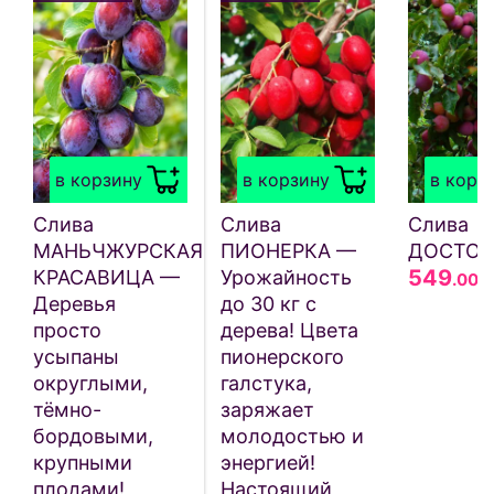
в корзину
в корзину
в корз
Слива
Слива
Слива
МАНЬЧЖУРСКАЯ
ПИОНЕРКА —
ДОСТОЙ
549
КРАСАВИЦА —
Урожайность
.00
Деревья
до 30 кг с
просто
дерева! Цвета
усыпаны
пионерского
округлыми,
галстука,
тёмно-
заряжает
бордовыми,
молодостью и
крупными
энергией!
плодами!
Настоящий