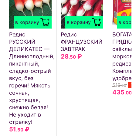
в корзину
в корзину
в корз
Редис
Редис
БОГАТАЯ
РУССКИЙ
ФРАНЦУЗСКИЙ
ГРЯДКА 
ДЕЛИКАТЕС —
ЗАВТРАК
свёклы,
28
₽
Длинноплодный,
моркови
.50
пикантный,
редиса 
сладко-острый
Комплек
вкус, без
удобрен
510
-1
горечи! Мякоть
.00
435
сочная,
.00
хрустящая,
снежно белая!
Не уходит в
стрелку!
51
₽
.50