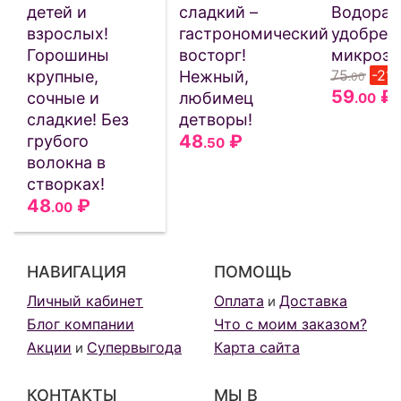
детей и
сладкий –
Водорас
взрослых!
гастрономический
удобрен
Горошины
восторг!
микроэл
75
-21
крупные,
Нежный,
.00
59
₽
сочные и
любимец
.00
сладкие! Без
детворы!
48
₽
грубого
.50
волокна в
створках!
48
₽
.00
НАВИГАЦИЯ
ПОМОЩЬ
Личный кабинет
Оплата
Доставка
и
Блог компании
Что с моим заказом?
Акции
Супервыгода
Карта сайта
и
КОНТАКТЫ
МЫ В