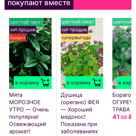
покупают вместе
цветной пакет
цветной пакет
цветной п
хит продаж
хит продаж
скидка
супервыгода
в корзину
в корзину
в корз
Мята
Душица
Бораго
МОРОЗНОЕ
(орегано) ФЕЯ
ОГУРЕЧ
УТРО — Очень
— Хороший
ТРАВА
41
₽
популярна!
медонос!
.50
Освежающий
Показана при
аромат!
заболеваниях