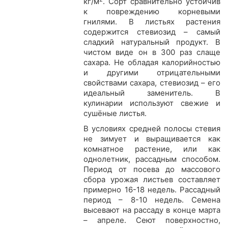
кг/м
. Сорт сравнительно устойчив
к повреждению корневыми
гнилями. В листьях растения
содержится стевиозид – самый
сладкий натуральный продукт. В
чистом виде он в 300 раз слаще
сахара. Не обладая калорийностью
и другими отрицательными
свойствами сахара, стевиозид – его
идеальный заменитель. В
кулинарии используют свежие и
суш
ё
ные листья.
В условиях средней полосы стевия
не зимует и выращивается как
комнатное растение, или как
однолетник, рассадным способом.
Период от посева до массового
сбора урожая листьев составляет
примерно 16-18 недель. Рассадный
период – 8-10 недель. Семена
высевают на рассаду в конце марта
– апреле. Сеют поверхностно,