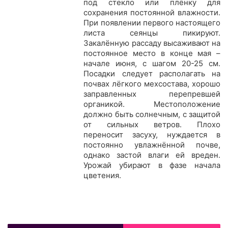
под стекло или пл
ё
нку для
сохранения постоянной влажности.
При появлении первого настоящего
листа сеянцы пикируют.
Закал
ё
нную рассаду высаживают на
постоянное место в конце мая –
начале июня, с шагом 20-25 см.
Посадки следует располагать на
почвах л
ё
гкого мехсостава, хорошо
заправленных перепревшей
органикой. Местоположение
должно быть солнечным, с защитой
от сильных ветров. Плохо
переносит засуху, нуждается в
постоянно увлажн
ё
нной почве,
однако застой влаги ей вреден.
Урожай убирают в фазе начала
цветения.