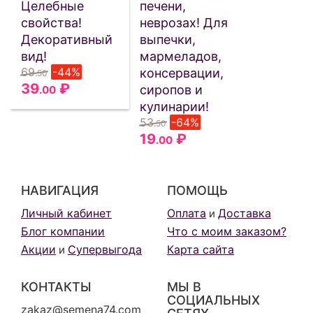
Целебные
печени,
свойства!
неврозах! Для
Декоративный
выпечки,
вид!
мармеладов,
69
-44%
консервации,
.50
39
₽
сиропов и
.00
кулинарии!
53
-64%
.50
19
₽
.00
НАВИГАЦИЯ
ПОМОЩЬ
Личный кабинет
Оплата
Доставка
и
Блог компании
Что с моим заказом?
Акции
Супервыгода
Карта сайта
и
КОНТАКТЫ
МЫ В
СОЦИАЛЬНЫХ
zakaz@semena74.com