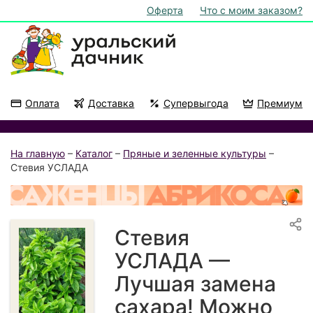
Оферта
Что с моим заказом?
Оплата
Доставка
Супервыгода
Премиум
Акции
На подоконник
На главную
–
Каталог
–
Пряные и зеленные культуры
–
Стевия УСЛАДА
Стевия
УСЛАДА —
Лучшая замена
сахара! Можно