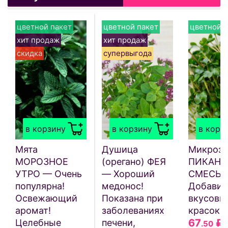
цветной пакет
цветной пакет
цветной п
хит продаж
хит продаж
скидка
супервыгода
в корзину
в корзину
в корз
Мята
Душица
Микрозе
МОРОЗНОЕ
(орегано) ФЕЯ
ПИКАНТ
УТРО — Очень
— Хороший
СМЕСЬ 
популярна!
медонос!
Добавит
Освежающий
Показана при
вкусовы
аромат!
заболеваниях
красок!
67
₽
Целебные
печени,
.50