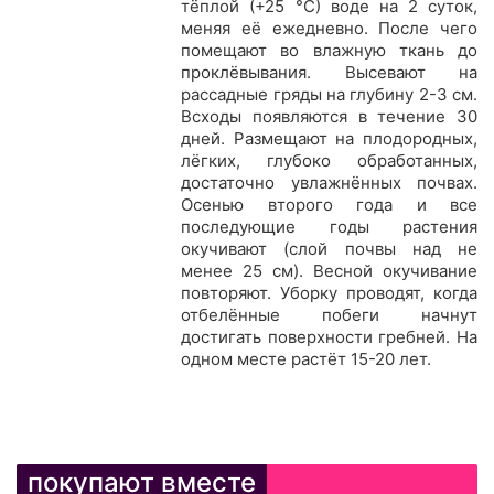
т
ё
плой (+25 °С) воде на 2 суток,
меняя е
ё
ежедневно. После чего
помещают во влажную ткань до
прокл
ё
вывания. Высевают на
рассадные гряды на глубину 2-3 см.
Всходы появляются в течение 30
дней. Размещают на плодородных,
л
ё
гких, глубоко обработанных,
достаточно увлажн
ё
нных почвах.
Осенью второго года и все
последующие годы растения
окучивают (слой почвы над не
менее 25 см). Весной окучивание
повторяют. Уборку проводят, когда
отбел
ё
нные побеги начнут
достигать поверхности гребней. На
одном месте раст
ё
т 15-20 лет.
покупают вместе