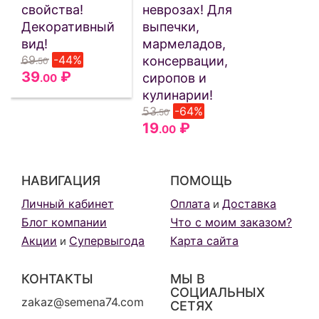
свойства!
неврозах! Для
Декоративный
выпечки,
вид!
мармеладов,
69
-44%
консервации,
.50
39
₽
сиропов и
.00
кулинарии!
53
-64%
.50
19
₽
.00
НАВИГАЦИЯ
ПОМОЩЬ
Личный кабинет
Оплата
Доставка
и
Блог компании
Что с моим заказом?
Акции
Супервыгода
Карта сайта
и
КОНТАКТЫ
МЫ В
СОЦИАЛЬНЫХ
zakaz@semena74.com
СЕТЯХ