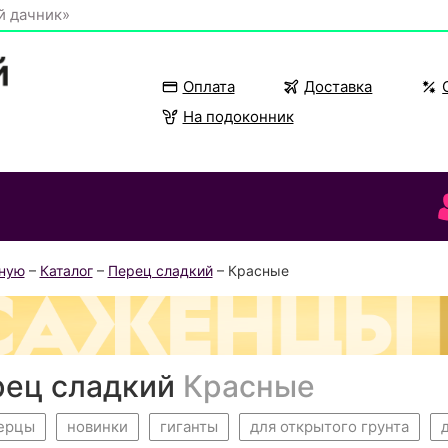
й дачник»
Оплата
Доставка
На подоконник
вную
–
Каталог
–
Перец сладкий
– Красные
рец сладкий
Красные
перцы
новинки
гиганты
для открытого грунта