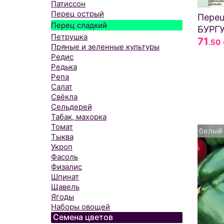
Патиссон
Перец острый
Пере
Перец сладкий
БУРГ
Петрушка
71
.50
Пряные и зеленные культуры
Редис
Редька
Репа
Салат
Свёкла
Сельдерей
Табак, махорка
Томат
белый
Тыква
Укроп
Фасоль
Физалис
Шпинат
Щавель
Ягоды
Наборы овощей
Семена цветов