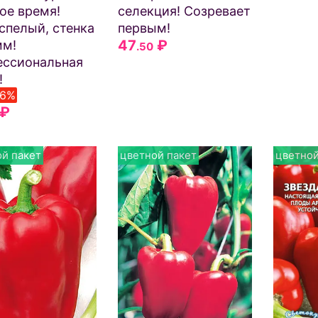
ое время!
селекция! Созревает
спелый, стенка
первым!
47
₽
мм!
.50
ссиональная
!
-6%
₽
й пакет
цветной пакет
цветной