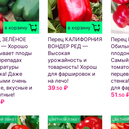
в корзину
в корзину
ц ЗЕЛЁНОЕ
Перец КАЛИФОРНИЯ
Перец
 — Хорошо
ВОНДЕР РЕД —
Обиль
ывает плоды
Высокая
плодо
ерепадах
урожайность и
Самый 
ературы
товарность! Хорош
томат
ха! Даже
для фаршировок и
перцев
ыми очень
на лечо!
стенка
39
₽
е, вкусные и
для фа
.50
51
тные!
.50
₽
й пакет
цветной пакет
цветной