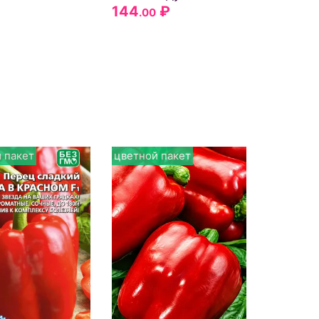
144
₽
.00
 пакет
цветной пакет