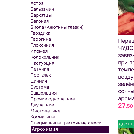
Астра
Бальзамин
Бархатцы
Бегония
Виола (Анютины глазки)
Гвоздика
Георгина
Пере
Глоксиния
ЧУДО
Ипомея
завяз
Колокольчик
при п
Настурция
Петуния
темп
Портулак
возду
Цинния
зелён
Эустома
сочны
Эшшольция
арома
Прочие однолетние
27
Двулетние
.50
Многолетние
Комнатные
Специальные цветочные смеси
цветно
Агрохимия