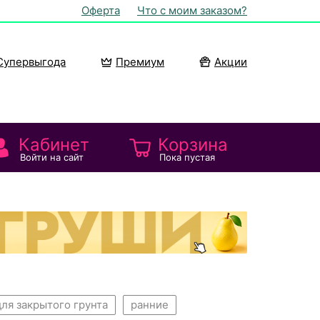
Оферта
Что с моим заказом?
Супервыгода
Премиум
Акции
Кабинет
Корзина
Войти на сайт
Пока пустая
для закрытого грунта
ранние