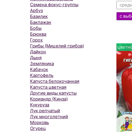
Семена фокус-группы
сред
Арбуз
с выб
Базилик
Баклажан
Бобы
Брюква
Горох
Грибы (Мицелий грибов)
цветно
Дайкон
Дыня
Земляника
Кабачок
Картофель
Капуста белокочанная
Капуста цветная
Другие виды капусты
Кориандр (Кинза)
Кукуруза
Лук репчатый
Лук многолетний
Морковь
Огурец