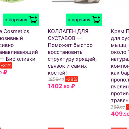
в корзину
в корзину
ne Cosmetics
КОЛЛАГЕН ДЛЯ
Крем 
люзивный
СУСТАВОВ —
для су
сивно
Поможет быстро
мышц 
танавливающий
восстановить
около 
— Био оливки
структуру хрящей,
натура
-31%
связок и самих
компон
₽
костей!
как ба
0
1950
-28%
пропол
.00
1402
₽
пчелин
.50
проти
травян
750
.00
409
.5