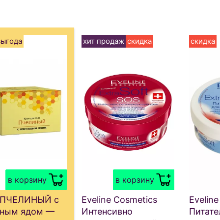
выгода
хит продаж
скидка
скидка
в корзину
в корзину
 ПЧЕЛИНЫЙ с
Eveline Cosmetics
Evelin
иным ядом —
Интенсивно
Питате