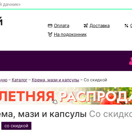
й дачник»
Оплата
Доставка
На подоконник
вную
–
Каталог
–
Крема, мази и капсулы
– Со скидкой
ма, мази и капсулы
Со скидк
со скидкой