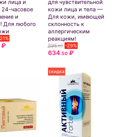
жи лица и
для чувствительной
 24-часовое
кожи лица и тела —
ение и
Для кожи, имеющей
! Для любого
склонность к
ожи
аллергическим
-21%
реакциям!
₽
895
-29%
.00
634
₽
.50
скидка