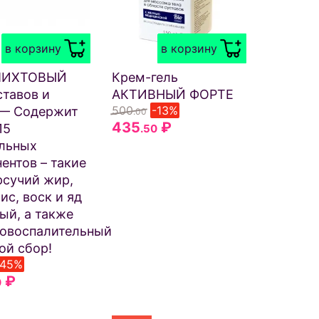
в корзину
в корзину
ПИХТОВЫЙ
Крем-гель
ставов и
АКТИВНЫЙ ФОРТЕ
500
-13%
— Содержит
.00
435
₽
15
.50
льных
ентов – такие
рсучий жир,
ис, воск и яд
ый, а также
вовоспалительный
ой сбор!
-45%
₽
0