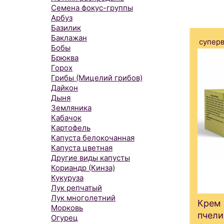
Семена фокус-группы
Арбуз
Базилик
Баклажан
супер
Бобы
Брюква
Горох
Грибы (Мицелий грибов)
Дайкон
Дыня
Земляника
Кабачок
Картофель
Капуста белокочанная
Капуста цветная
Другие виды капусты
Кориандр (Кинза)
Кукуруза
Лук репчатый
Лук многолетний
Крем
Морковь
пчел
Огурец