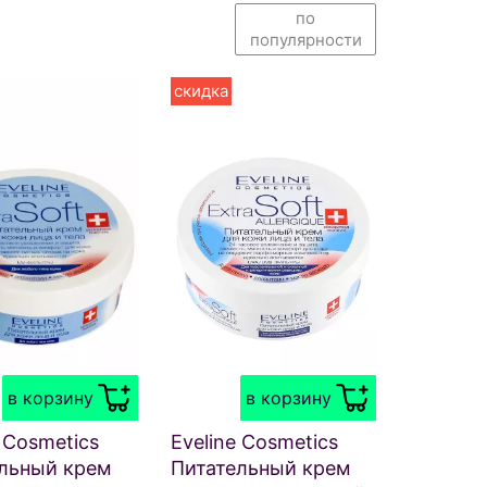
по
популярности
скидка
в корзину
в корзину
e Cosmetics
Eveline Cosmetics
льный крем
Питательный крем