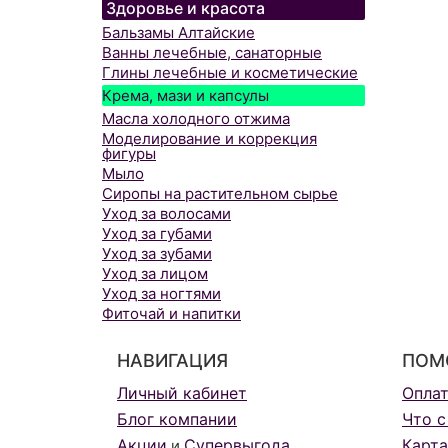
Здоровье и красота
Бальзамы Алтайские
Ванны лечебные, санаторные
Глины лечебные и косметические
Крема, мази и капсулы
Масла холодного отжима
Моделирование и коррекция
фигуры
Мыло
Сиропы на растительном сырье
Уход за волосами
Уход за губами
Уход за зубами
Уход за лицом
Уход за ногтями
Фиточай и напитки
НАВИГАЦИЯ
ПОМ
Личный кабинет
Опла
Блог компании
Что с
Акции
Супервыгода
Карта
и