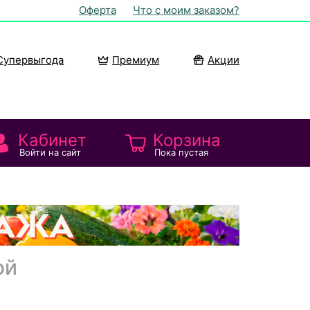
Оферта
Что с моим заказом?
Супервыгода
Премиум
Акции
Кабинет
Корзина
Войти на сайт
Пока пустая
ой