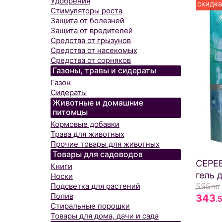
Удобрения
скидка
Стимуляторы роста
Защита от болезней
Защита от вредителей
Средства от грызунов
Средства от насекомых
Средства от сорняков
Газоны, травы и сидераты
Газон
Сидераты
Животные и домашние
питомцы
Кормовые добавки
Трава для животных
Прочие товары для животных
Товары для садоводов
СЕРЕ
Книги
гель 
Носки
Подсветка для растений
555
.50
Полив
343
.
Стиральные порошки
Товары для дома, дачи и сада