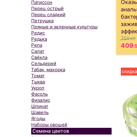
Оказ
Патиссон
Перец острый
аналь
Перец сладкий
бакте
Петрушка
зажи
Пряные и зеленные культуры
эффек
Редис
750
Редька
.00
409
Репа
.
Салат
Свёкла
Сельдерей
Табак, махорка
скидка
Томат
Тыква
Укроп
Фасоль
Физалис
Шпинат
Щавель
Ягоды
Наборы овощей
Семена цветов