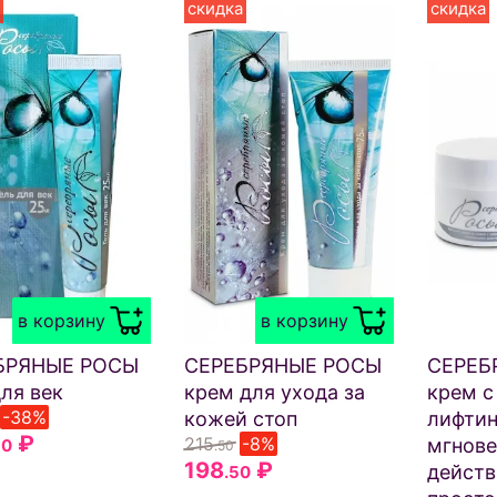
скидка
скидка
в корзину
в корзину
БРЯНЫЕ РОСЫ
СЕРЕБРЯНЫЕ РОСЫ
СЕРЕБ
для век
крем для ухода за
крем с
-38%
кожей стоп
лифтин
₽
215
-8%
мгнове
50
.50
198
₽
действ
.50