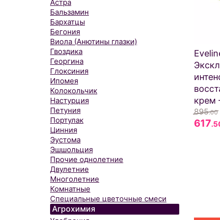
Астра
Бальзамин
Бархатцы
Бегония
Виола (Анютины глазки)
Гвоздика
Eveli
Георгина
Экск
Глоксиния
интен
Ипомея
восс
Колокольчик
крем 
Настурция
Петуния
895
.00
Портулак
617
.5
Цинния
Эустома
Эшшольция
Прочие однолетние
Двулетние
Многолетние
Комнатные
Специальные цветочные смеси
Агрохимия