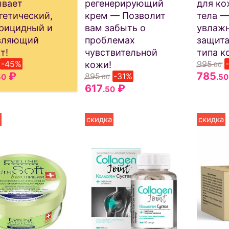
ывает
регенерирующий
для ко
гетический,
крем — Позволит
тела —
рицидный и
вам забыть о
увлажн
вляющий
проблемах
защита
т!
чувствительной
типа к
-45%
995
кожи!
.00
₽
785
895
-31%
50
.50
.00
617
₽
.50
скидка
скидка