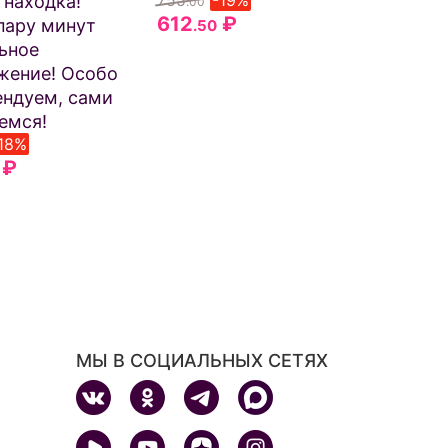
755
-19%
 находка!
.00
612
₽
пару минут
.50
ьное
жение! Особо
ндуем, сами
емся!
18%
₽
МЫ В СОЦИАЛЬНЫХ СЕТЯХ