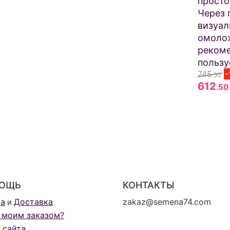
просто
Через 
визуал
омоло
рекоме
пользу
745
-
.50
612
.50
ОЩЬ
КОНТАКТЫ
та
Доставка
zakaz@semena74.com
и
 моим заказом?
 сайта