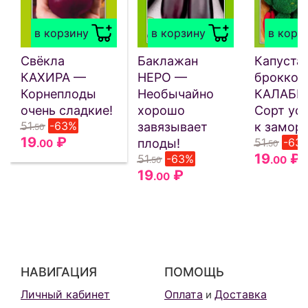
в корзину
в корзину
в корз
Свёкла
Баклажан
Капуста
КАХИРА —
НЕРО —
броккол
Корнеплоды
Необычайно
КАЛАБР
очень сладкие!
хорошо
Сорт ус
51
-63%
завязывает
к замор
.50
19
₽
51
-63
плоды!
.00
.50
19
₽
51
-63%
.00
.50
19
₽
.00
НАВИГАЦИЯ
ПОМОЩЬ
Личный кабинет
Оплата
Доставка
и