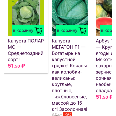
в корзину
в корзину
в корз
Капуста ПОЛАР
Капуста
Арбуз 
МС —
МЕГАТОН F1 —
— Крупн
Среднепоздний
Богатырь на
ягоды до
сорт!
капустной
Мякоть
51
₽
грядке! Кочаны
сахарная
.50
как колобки-
зерниста
великаны:
сочная и
круглые,
необыча
плотные,
сладкая!
51
₽
тяжёловесные,
.50
массой до 15
кг! Засолочная!
65
-9%
.50