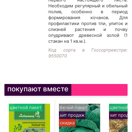
Необходим регулярный и обильный
полив, особенно в период
формирования кочанов. Для
профилактики против тли, улиток и
слизней растения и почву
опудривают древесной золой (1
стакан на 1 кв.м.).
Код сорта в Госсортреестре:
9550070
покупают вместе
цветной пакет
белый пакет
цветной п
хит продаж
хит прод
скидка