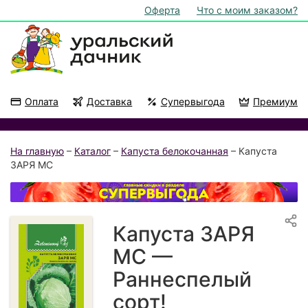
Оферта
Что с моим заказом?
Оплата
Доставка
Супервыгода
Премиум
Акции
На подоконник
На главную
–
Каталог
–
Капуста белокочанная
– Капуста
ЗАРЯ МС
Капуста ЗАРЯ
МС —
Раннеспелый
сорт!