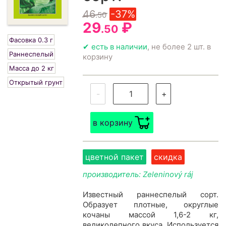
46
-37%
.50
29
₽
.50
Фасовка 0.3 г
✔ есть в наличии
, не более 2 шт. в
Раннеспелый
корзину
Масса до 2 кг
Открытый грунт
-
+
в корзину
цветной пакет
скидка
производитель: Zeleninový ráj
Известный раннеспелый сорт.
Образует плотные, округлые
кочаны массой 1,6-2 кг,
великолепного вкуса. Используется