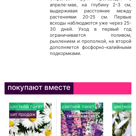
апреле-мае, на глубину 2-3 см,
выдерживая расстояние между
растениями 20-25 см. Первые
всходы наблюдаются уже через 25-
30 дней. Уход в первый год
ограничивается поливом,
рыхлением и прополкой, на второй
дополняется фосфорно-калийными
подкормками.
покупают вместе
цветной пакет
цветной пакет
цветной п
хит продаж