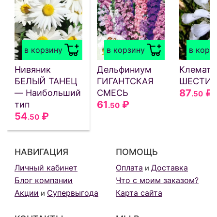
в корзину
в корзину
в корз
Нивяник
Дельфиниум
Клемати
БЕЛЫЙ ТАНЕЦ
ГИГАНТСКАЯ
ШЕСТИЛ
87
₽
— Наибольший
СМЕСЬ
.50
61
₽
тип
.50
54
₽
.50
НАВИГАЦИЯ
ПОМОЩЬ
Личный кабинет
Оплата
Доставка
и
Блог компании
Что с моим заказом?
Акции
Супервыгода
Карта сайта
и