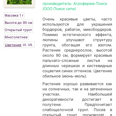
производитель: Агрофирма Поиск
(ООО Поиск сити)
Фасовка 1 г
Очень красивые цветы, часто
Высота до 90 см
используются для украшения
бордюров, рабаток, миксбордеров.
Открытый грунт
Помимо эстетического эффекта,
Многолетнее
люпины улучшают структуру
грунта, обогащая его азотом.
Цветение
VI.
VII.
Растение среднерослое, высотой
около 90 см, формирует красивые
пальчато-сложные листья на
длинных черешках и кистевидные
соцветия синих оттенков. Цветение
обильное (июнь-июль).
Растение хорошо развивается как
на солнечных, так и на затененных
участках. Наибольшей
декоративности достигает в
полутени. Предпочитает
слабощелочной грунт. Посев в
открытый грунт производят в