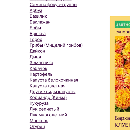
Семена фокус-группы
Арбуз
Базилик
Баклажан
цветно
Бобы
супер
Брюква
Горох
Грибы (Мицелий грибов)
Дайкон
Дыня
Земляника
Кабачок
Картофель
Капуста белокочанная
Капуста цветная
Другие виды капусты
Кориандр (Кинза)
Кукуруза
Лук репчатый
Лук многолетний
Барх
Морковь
КЛУБ
Огурец