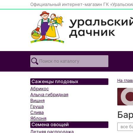
Официальный интернет-магазин ГК «Уральски
На гла
Саженцы плодовых
Абрикос
Алыча гибридная
Вишня
Груша
Ба
Слива
Яблоня
Семена овощей
все б
Летняя распродажа