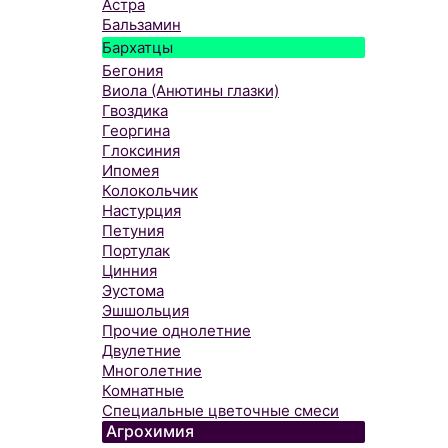
Астра
Бальзамин
Бархатцы
Бегония
Виола (Анютины глазки)
Гвоздика
Георгина
Глоксиния
Ипомея
Колокольчик
Настурция
Петуния
Портулак
Цинния
Эустома
Эшшольция
Прочие однолетние
Двулетние
Многолетние
Комнатные
Специальные цветочные смеси
Агрохимия