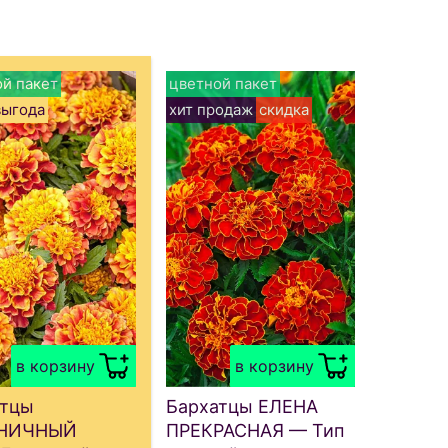
й пакет
цветной пакет
выгода
хит продаж
скидка
в корзину
в корзину
атцы
Бархатцы ЕЛЕНА
НИЧНЫЙ
ПРЕКРАСНАЯ — Тип