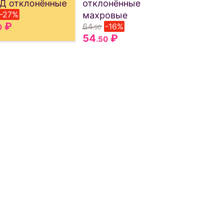
Д отклонённые
отклонённые
-27%
махровые
₽
64
-16%
0
.50
54
₽
.50