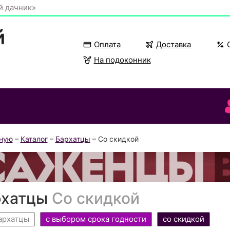
й дачник»
Оплата
Доставка
На подоконник
вную
–
Каталог
–
Бархатцы
– Со скидкой
рхатцы
Со скидкой
архатцы
с выбором срока годности
со скидкой