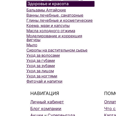
Здоровье и красота
Бальзамы Алтайские
Ванны лечебные, санаторные
Глины лечебные и косметические
Крема, мази и капсулы
Масла холодного отжима
Моделирование и коррекция
фигуры
Мыло
Сиропы на растительном сырье
Уход за волосами
Уход за губами
Уход за зубами
Уход за лицом
Уход за ногтями
Фиточай и напитки
НАВИГАЦИЯ
ПОМ
Личный кабинет
Опла
Блог компании
Что с
Акции
Супервыгода
Карта
и