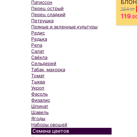
БЛОН
Патиссон
Перец острый
164
.50
Перец сладкий
119
.5
Петрушка
Пряные и зеленные культуры
Редис
Редька
Репа
Салат
Свёкла
Сельдерей
Табак, махорка
Томат
Тыква
Укроп
Фасоль
Физалис
Шпинат
Щавель
Ягоды
Наборы овощей
Семена цветов