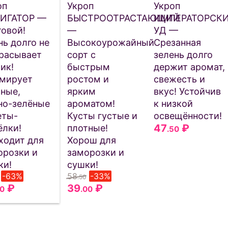
оп
Укроп
Укроп
ИГАТОР —
БЫСТРООТРАСТАЮЩИЙ
ИМПЕРАТОРСК
товой!
—
УД —
нь долго не
Высокоурожайный
Срезанная
расывает
сорт с
зелень долго
ик!
быстрым
держит аромат,
мирует
ростом и
свежесть и
ные,
ярким
вкус! Устойчив
но-зелёные
ароматом!
к низкой
еты-
Кусты густые и
освещённости!
47
₽
ёлки!
плотные!
.50
ходит для
Хорош для
орозки и
заморозки и
ки!
сушки!
-63%
58
-33%
.50
₽
39
₽
00
.00