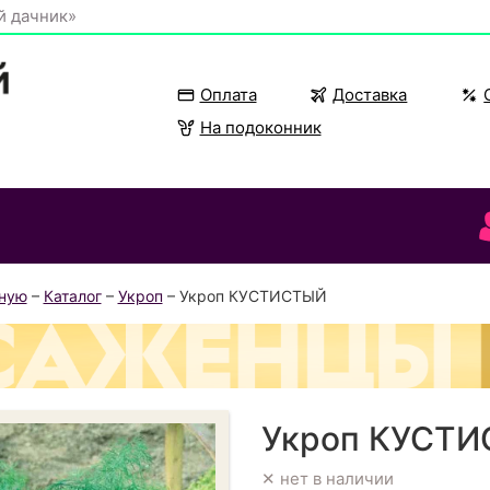
й дачник»
Оплата
Доставка
На подоконник
вную
–
Каталог
–
Укроп
– Укроп КУСТИСТЫЙ
Укроп КУСТ
✕ нет в наличии