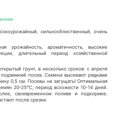
дачник
сокоурожайный, сильнооблиственный, очень
ная урожайность, ароматичность, высокие
укции, длительный период хозяйственной
открытый грунт, в несколько сроков: с апреля
н подзимний посев. Семена высевают рядками
бину 0,5 см. Посевы не загущать! Оптимальная
емян 20-25°C, период всхожести 10-14 дней.
олке, своевременном поливе и подкормке.
стают после срезки.