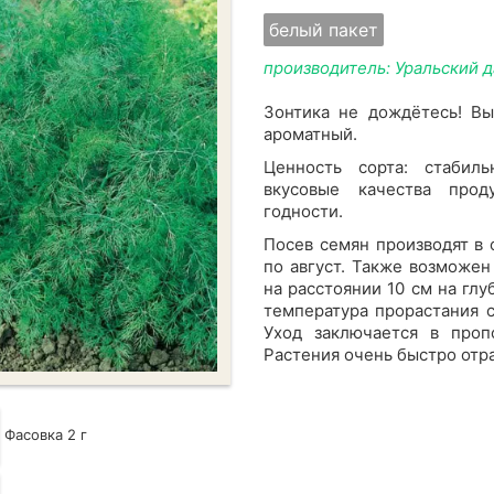
белый пакет
производитель: Уральский 
Зонтика не дождётесь! Вы
ароматный.
Ценность сорта: стабиль
вкусовые качества прод
годности.
Посев семян производят в 
по август. Также возможе
на расстоянии 10 см на глу
температура прорастания с
Уход заключается в проп
Растения очень быстро отра
Фасовка 2 г