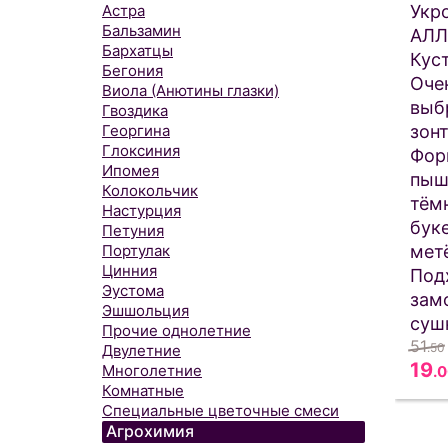
Укр
Астра
Бальзамин
АЛЛ
Бархатцы
Кус
Бегония
Оче
Виола (Анютины глазки)
выб
Гвоздика
зонт
Георгина
Глоксиния
Фор
Ипомея
пыш
Колокольчик
тём
Настурция
бук
Петуния
мет
Портулак
Цинния
Под
Эустома
зам
Эшшольция
суш
Прочие однолетние
51
.50
Двулетние
19
Многолетние
.
Комнатные
Специальные цветочные смеси
Агрохимия