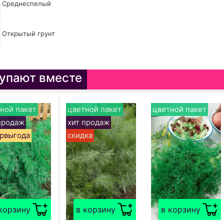
Среднеспелый
Открытый грунт
упают вместе
ной пакет
цветной пакет
цветной пакет
продаж
хит продаж
рвыгода
скидка
корзину
в корзину
в корзину