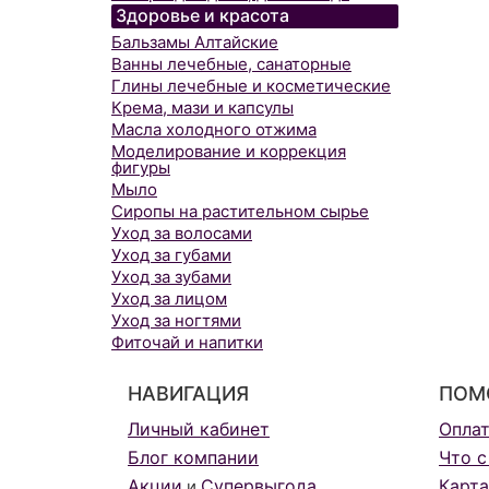
Здоровье и красота
Бальзамы Алтайские
Ванны лечебные, санаторные
Глины лечебные и косметические
Крема, мази и капсулы
Масла холодного отжима
Моделирование и коррекция
фигуры
Мыло
Сиропы на растительном сырье
Уход за волосами
Уход за губами
Уход за зубами
Уход за лицом
Уход за ногтями
Фиточай и напитки
НАВИГАЦИЯ
ПОМ
Личный кабинет
Опла
Блог компании
Что с
Акции
Супервыгода
Карта
и