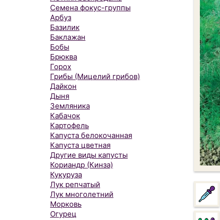
Семена фокус-группы
Арбуз
Базилик
Баклажан
Бобы
Брюква
Горох
Грибы (Мицелий грибов)
Дайкон
Дыня
Земляника
Кабачок
Картофель
Капуста белокочанная
Капуста цветная
Другие виды капусты
Кориандр (Кинза)
Кукуруза
Лук репчатый
Лук многолетний
Морковь
Огурец