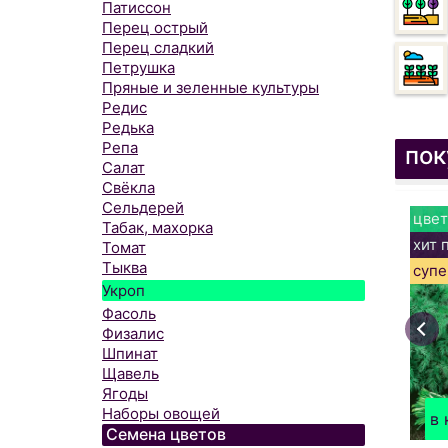
Патиссон
Перец острый
Перец сладкий
Петрушка
Пряные и зеленные культуры
Редис
Редька
Репа
пок
Салат
Свёкла
Сельдерей
цвет
Табак, махорка
хит 
Томат
Тыква
супе
Укроп
Фасоль
Физалис
Шпинат
Щавель
Ягоды
Наборы овощей
в 
Семена цветов