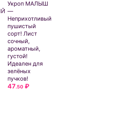
Укроп МАЛЫШ
ИЙ
—
Неприхотливый
пушистый
сорт! Лист
сочный,
ароматный,
густой!
Идеален для
зелёных
пучков!
47
₽
.50