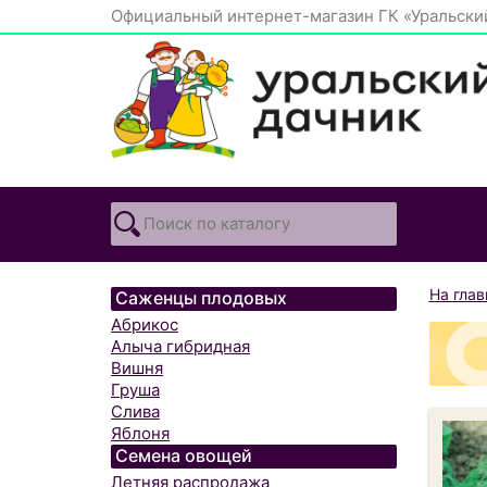
Официальный интернет-магазин ГК «Уральски
На гла
Саженцы плодовых
Абрикос
Алыча гибридная
Вишня
Груша
Слива
Яблоня
Семена овощей
Летняя распродажа