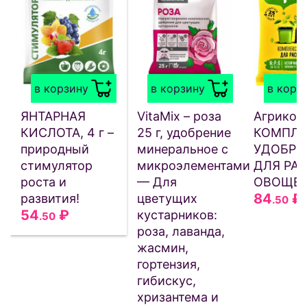
в корзину
в корзину
в корз
ЯНТАРНАЯ
VitaMix – роза
Агрикол
КИСЛОТА, 4 г –
25 г, удобрение
КОМПЛЕ
природный
минеральное с
УДОБРЕ
стимулятор
микроэлементами
ДЛЯ РА
роста и
— Для
ОВОЩЕЙ
84
₽
развития!
цветущих
.50
54
₽
кустарников:
.50
роза, лаванда,
жасмин,
гортензия,
гибискус,
хризантема и