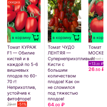
скидка
в корзину
в корзину
в корз
Томат КУРАЖ
Томат ЧУДО
Томат
F1 — Обилие
ЛЕНТЯЯ —
МОСКВ
кистей и в
Супернеприхотливый!
короткий сро
=13
₽
каждой по 5-6
Кисти с
.20
26
₽
.50
вишневых
большим
плодов по 60-
количеством
70 г!
плодов! Как он
Неприхотлив,
не сломился
устойчив к
под тяжестью
фитофторе!
плодов!
79
-51%
64
₽
.50
.00