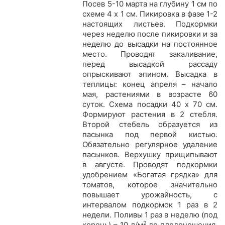
Посев 5-10 марта на глубину 1 см по
схеме 4 х 1 см. Пикировка в фазе 1-2
настоящих листьев. Подкормки
через неделю после пикировки и за
неделю до высадки на постоянное
место. Проводят закаливание,
перед высадкой рассаду
опрыскивают эпином. Высадка в
теплицы: конец апреля – начало
мая, растениями в возрасте 60
суток. Схема посадки 40 х 70 см.
Формируют растения в 2 стебля.
Второй стебель образуется из
пасынка под первой кистью.
Обязательно регулярное удаление
пасынков. Верхушку прищипывают
в августе. Проводят подкормки
удобрением «Богатая грядка» для
томатов, которое значительно
повышает урожайность, с
интервалом подкормок 1 раз в 2
недели. Поливы 1 раз в неделю (под
2
корень) – 10 л/м
до плодоношения,