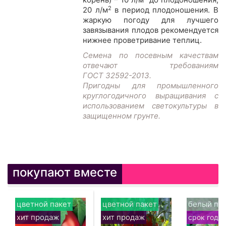
2
20 л/м
в период плодоношения. В
жаркую погоду для лучшего
завязывания плодов рекомендуется
нижнее проветривание теплиц.
Семена по посевным качествам
отвечают требованиям
ГОСТ 32592-2013.
Пригодны для промышленного
круглогодичного выращивания с
использованием светокультуры в
защищенном грунте.
покупают вместе
цветной пакет
цветной пакет
белый па
хит продаж
хит продаж
срок годн