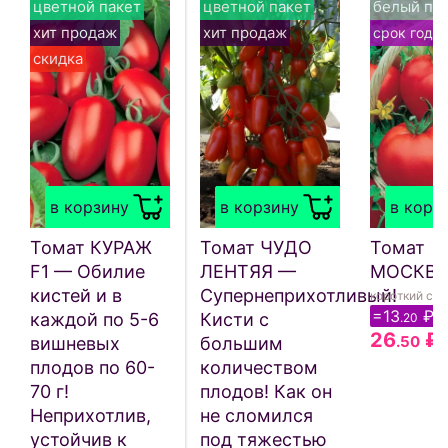
цветной пакет
цветной пакет
белый па
хит продаж
хит продаж
срок годн
скидка
в корзину
в корзину
в корз
Томат КУРАЖ
Томат ЧУДО
Томат
F1 — Обилие
ЛЕНТЯЯ —
МОСКВ
кистей и в
Супернеприхотливый!
короткий сро
=13
₽
каждой по 5-6
Кисти с
.20
26
₽
.50
вишневых
большим
плодов по 60-
количеством
70 г!
плодов! Как он
Неприхотлив,
не сломился
устойчив к
под тяжестью