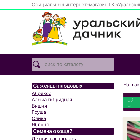
Официальный интернет-магазин ГК «Уральски
На гла
Саженцы плодовых
Абрикос
00
Алыча гибридная
Вишня
дн
Груша
Слива
Яблоня
Семена овощей
Летняя распродажа