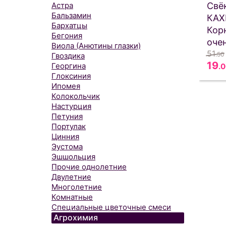
Свё
Астра
Бальзамин
КАХ
Бархатцы
Кор
Бегония
очен
Виола (Анютины глазки)
51
.50
Гвоздика
19
Георгина
.
Глоксиния
Ипомея
Колокольчик
Настурция
Петуния
Портулак
Цинния
Эустома
Эшшольция
Прочие однолетние
Двулетние
Многолетние
Комнатные
Специальные цветочные смеси
Агрохимия