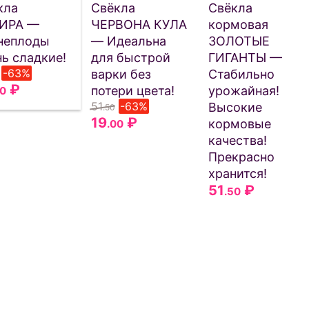
кла
Свёкла
Свёкла
ИРА —
ЧЕРВОНА КУЛА
кормовая
неплоды
— Идеальна
ЗОЛОТЫЕ
ь сладкие!
для быстрой
ГИГАНТЫ —
-63%
варки без
Стабильно
₽
потери цвета!
урожайная!
00
51
-63%
Высокие
.50
19
₽
кормовые
.00
качества!
Прекрасно
хранится!
51
₽
.50