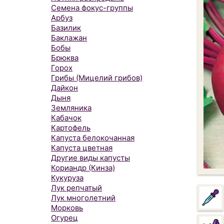
Семена фокус-группы
Арбуз
Базилик
Баклажан
Бобы
Брюква
Горох
Грибы (Мицелий грибов)
Дайкон
Дыня
Земляника
Кабачок
Картофель
Капуста белокочанная
Капуста цветная
Другие виды капусты
Кориандр (Кинза)
Кукуруза
Лук репчатый
Лук многолетний
Морковь
Огурец