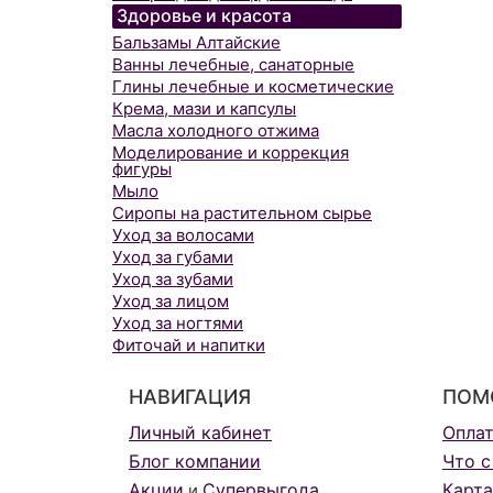
Здоровье и красота
Бальзамы Алтайские
Ванны лечебные, санаторные
Глины лечебные и косметические
Крема, мази и капсулы
Масла холодного отжима
Моделирование и коррекция
фигуры
Мыло
Сиропы на растительном сырье
Уход за волосами
Уход за губами
Уход за зубами
Уход за лицом
Уход за ногтями
Фиточай и напитки
НАВИГАЦИЯ
ПОМ
Личный кабинет
Опла
Блог компании
Что с
Акции
Супервыгода
Карта
и