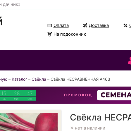
й дачник»
Оплата
Доставка
На подоконник
вную
–
Каталог
–
Свёкла
– Свёкла НЕСРАВНЕННАЯ А463
15
28
47
час
мин
сек
Свёкла НЕСР
✕ нет в наличии