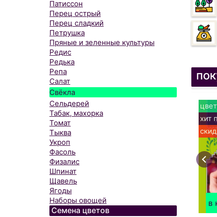
Патиссон
Перец острый
Перец сладкий
Петрушка
Пряные и зеленные культуры
Редис
Редька
Репа
пок
Салат
Свёкла
Сельдерей
цвет
Табак, махорка
хит 
Томат
скид
Тыква
Укроп
Фасоль
Физалис
Шпинат
Щавель
Ягоды
Наборы овощей
в 
Семена цветов