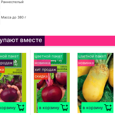
Раннеспелый
Масса до 380 г
упают вместе
ной пакет
цветной пакет
цветной пакет
продаж
новинка
новинка
ка
хит продаж
скидка
корзину
в корзину
в корзину