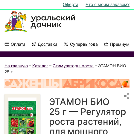
Оферта
Что с моим заказом?
Оплата
Доставка
Супервыгода
Премиум
Акции
На подоконник
На главную
–
Каталог
–
Стимуляторы роста
– ЭТАМОН БИО
25 г
ЭТАМОН БИО
25 г — Регулятор
роста растений,
для мощного