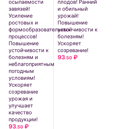
осыпаемости
плодов! Ранний
завязей!
и обильный
Усиление
урожай!
ростовых и
Повышение
формообразовательных
устойчивости к
процессов!
болезням!
Повышение
Ускоряет
устойчивости к
созревание!
93
₽
болезням и
.50
неблагоприятным
погодным
условиям!
Ускоряет
созревание
урожая и
улучшает
качество
продукции!
93
₽
.50