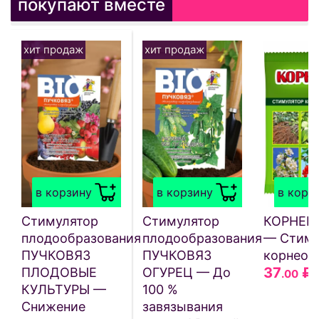
покупают вместе
хит продаж
хит продаж
в корзину
в корзину
в корз
Стимулятор
Стимулятор
КОРНЕВИ
плодообразования
плодообразования
— Стиму
ПУЧКОВЯЗ
ПУЧКОВЯЗ
корнеоб
37
₽
ПЛОДОВЫЕ
ОГУРЕЦ — До
.00
КУЛЬТУРЫ —
100 %
Снижение
завязывания