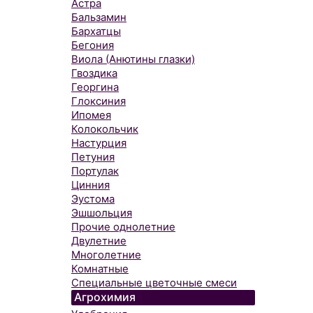
Астра
Бальзамин
Бархатцы
Бегония
Виола (Анютины глазки)
Гвоздика
Георгина
Глоксиния
Ипомея
Колокольчик
Настурция
Петуния
Портулак
Цинния
Эустома
Эшшольция
Прочие однолетние
Двулетние
Многолетние
Комнатные
Специальные цветочные смеси
Агрохимия