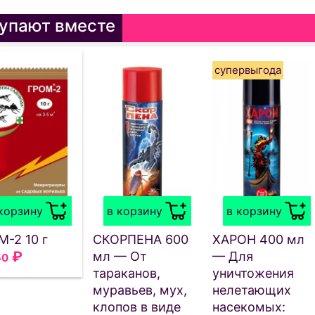
упают вместе
супервыгода
корзину
в корзину
в корзину
М-2 10 г
СКОРПЕНА 600
ХАРОН 400 мл
₽
мл — От
— Для
50
тараканов,
уничтожения
муравьев, мух,
нелетающих
клопов в виде
насекомых: