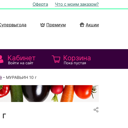
Оферта
Что с моим заказом?
Супервыгода
Премиум
Акции
Кабинет
Корзина
Войти на сайт
Пока пустая
й
– МУРАВЬИН 10 г
 г