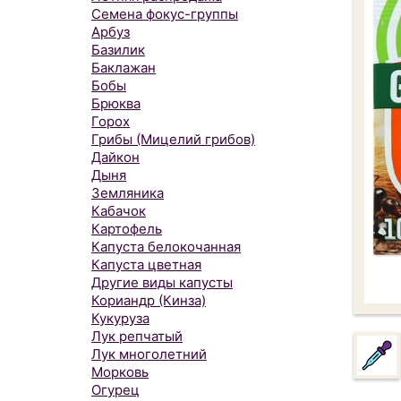
Семена фокус-группы
Арбуз
Базилик
Баклажан
Бобы
Брюква
Горох
Грибы (Мицелий грибов)
Дайкон
Дыня
Земляника
Кабачок
Картофель
Капуста белокочанная
Капуста цветная
Другие виды капусты
Кориандр (Кинза)
Кукуруза
Лук репчатый
Лук многолетний
Морковь
Огурец