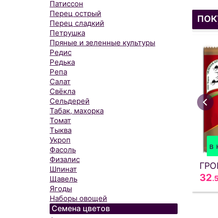
Патиссон
Перец острый
пок
Перец сладкий
Петрушка
Пряные и зеленные культуры
Редис
Редька
Репа
Салат
Свёкла
Сельдерей
Табак, махорка
Томат
Тыква
Укроп
в 
Фасоль
Физалис
ГРО
Шпинат
32
.
Щавель
Ягоды
Наборы овощей
Семена цветов