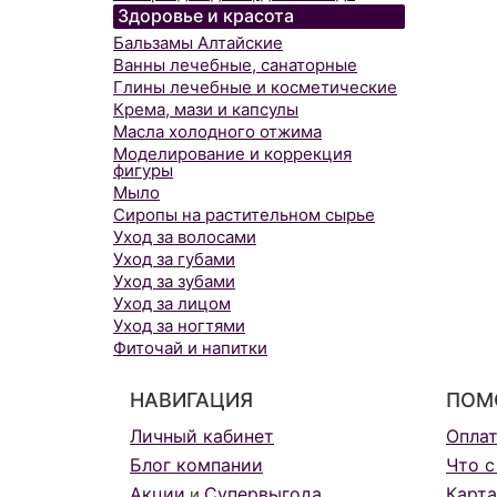
Здоровье и красота
Бальзамы Алтайские
Ванны лечебные, санаторные
Глины лечебные и косметические
Крема, мази и капсулы
Масла холодного отжима
Моделирование и коррекция
фигуры
Мыло
Сиропы на растительном сырье
Уход за волосами
Уход за губами
Уход за зубами
Уход за лицом
Уход за ногтями
Фиточай и напитки
НАВИГАЦИЯ
ПОМ
Личный кабинет
Опла
Блог компании
Что с
Акции
Супервыгода
Карта
и