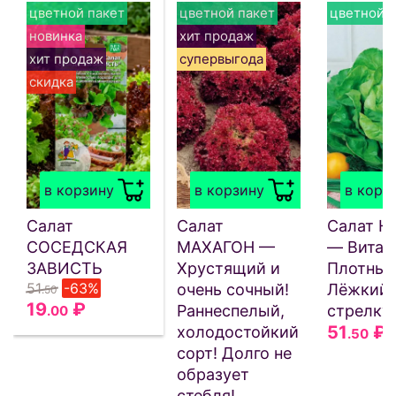
цветной пакет
цветной пакет
цветной п
новинка
хит продаж
хит продаж
супервыгода
скидка
в корзину
в корзину
в корз
Салат
Салат
Салат 
СОСЕДСКАЯ
МАХАГОН —
— Витам
ЗАВИСТЬ
Хрустящий и
Плотный
51
-63%
очень сочный!
Лёжкий!
.50
19
₽
Раннеспелый,
стрелкуе
.00
51
₽
холодостойкий
.50
сорт! Долго не
образует
стебля!