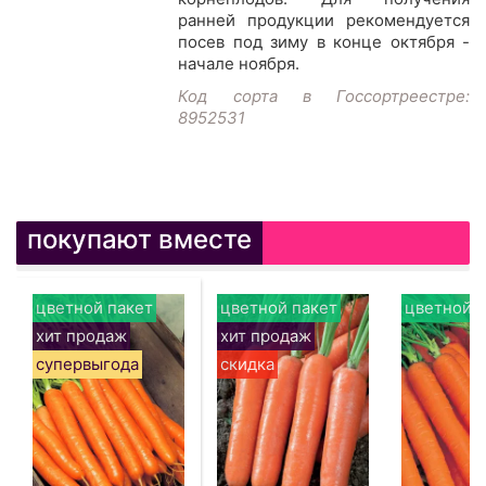
ранней продукции рекомендуется
посев под зиму в конце октября -
начале ноября.
Код сорта в Госсортреестре:
8952531
покупают вместе
цветной пакет
цветной пакет
цветной п
хит продаж
хит продаж
супервыгода
скидка