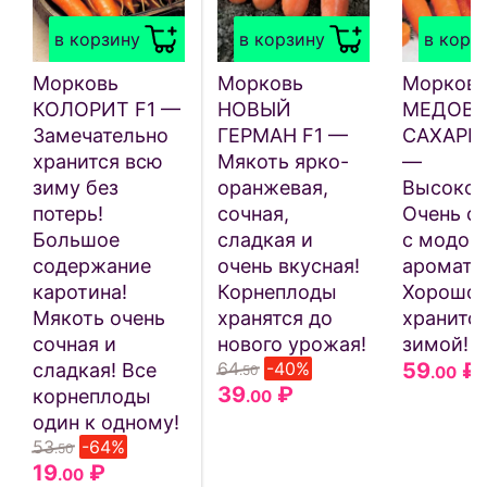
в корзину
в корзину
в корз
Морковь
Морковь
Морков
КОЛОРИТ F1 —
НОВЫЙ
МЕДОВО
Замечательно
ГЕРМАН F1 —
САХАРНА
хранится всю
Мякоть ярко-
—
зиму без
оранжевая,
Высокоу
потерь!
сочная,
Очень с
Большое
сладкая и
с модов
содержание
очень вкусная!
аромато
каротина!
Корнеплоды
Хорошо
Мякоть очень
хранятся до
хранитс
сочная и
нового урожая!
зимой!
64
-40%
59
₽
сладкая! Все
.50
.00
39
₽
корнеплоды
.00
один к одному!
53
-64%
.50
19
₽
.00