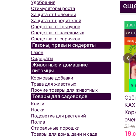
Удобрения
ещё
Стимуляторы роста
Защита от болезней
Защита от вредителей
цвет
Средства от грызунов
хит 
Средства от насекомых
Средства от сорняков
скид
Газоны, травы и сидераты
Газон
Сидераты
Животные и домашние
питомцы
Кормовые добавки
Трава для животных
в 
Прочие товары для животных
Товары для садоводов
Свё
Книги
КАХ
Носки
Кор
Подсветка для растений
очен
Полив
51
.50
Стиральные порошки
19
Товары для дома, дачи и сада
.