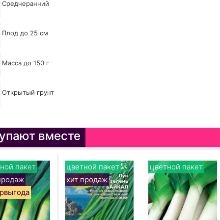
Среднеранний
Плод до 25 см
Масса до 150 г
Открытый грунт
упают вместе
ной пакет
цветной пакет
цветной пакет
продаж
хит продаж
рвыгода