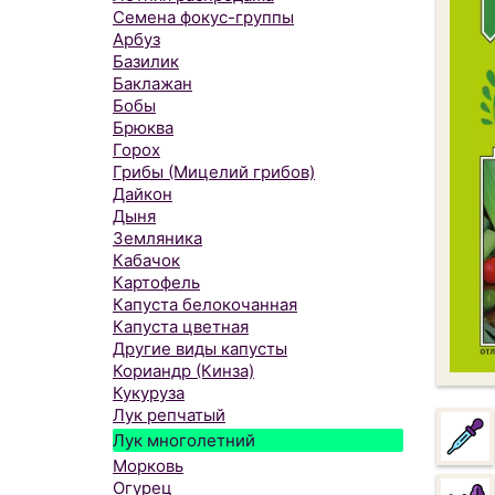
Семена фокус-группы
Арбуз
Базилик
Баклажан
Бобы
Брюква
Горох
Грибы (Мицелий грибов)
Дайкон
Дыня
Земляника
Кабачок
Картофель
Капуста белокочанная
Капуста цветная
Другие виды капусты
Кориандр (Кинза)
Кукуруза
Лук репчатый
Лук многолетний
Морковь
Огурец