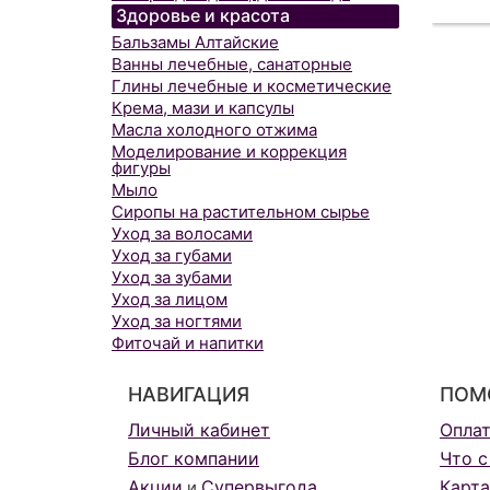
Здоровье и красота
Бальзамы Алтайские
Ванны лечебные, санаторные
Глины лечебные и косметические
Крема, мази и капсулы
Масла холодного отжима
Моделирование и коррекция
фигуры
Мыло
Сиропы на растительном сырье
Уход за волосами
Уход за губами
Уход за зубами
Уход за лицом
Уход за ногтями
Фиточай и напитки
НАВИГАЦИЯ
ПОМ
Личный кабинет
Опла
Блог компании
Что с
Акции
Супервыгода
Карта
и