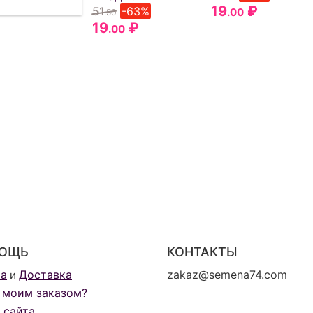
19
₽
51
-63%
.00
.50
19
₽
.00
ОЩЬ
КОНТАКТЫ
та
Доставка
zakaz@semena74.com
и
 моим заказом?
 сайта