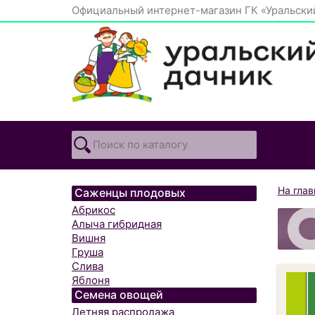
Официальный интернет-магазин ГК «Уральски
На гла
Саженцы плодовых
Абрикос
Алыча гибридная
Вишня
Груша
Слива
Яблоня
Семена овощей
Летняя распродажа