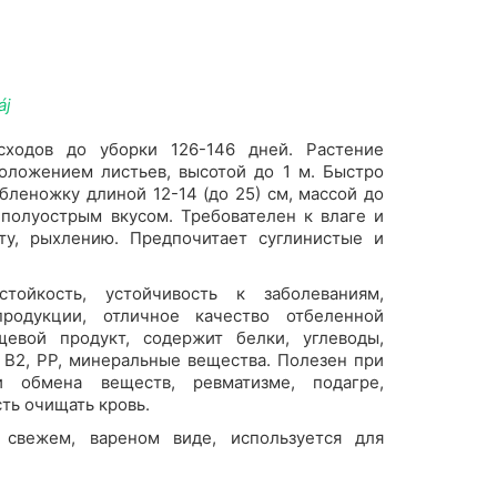
áj
сходов до уборки 126-146 дней. Растение
оложением листьев, высотой до 1 м. Быстро
леножку длиной 12-14 (до 25) см, массой до
 полуострым вкусом. Требователен к влаге и
ту, рыхлению. Предпочитает суглинистые и
тойкость, устойчивость к заболеваниям,
родукции, отличное качество отбеленной
евой продукт, содержит белки, углеводы,
1, B2, PP, минеральные вещества. Полезен при
ии обмена веществ, ревматизме, подагре,
ть очищать кровь.
 свежем, вареном виде, используется для