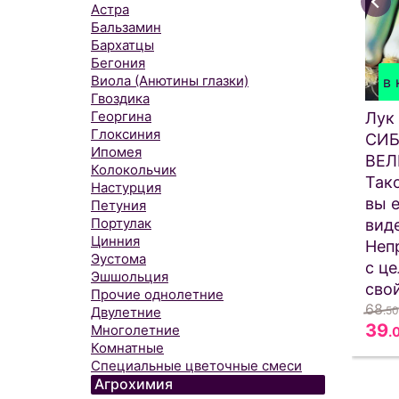
Астра
Бальзамин
Бархатцы
Бегония
Виола (Анютины глазки)
в 
Гвоздика
Георгина
Лук
Глоксиния
СИ
Ипомея
ВЕЛ
Колокольчик
Тако
Настурция
вы 
Петуния
Портулак
вид
Цинния
Неп
Эустома
с ц
Эшшольция
сво
Прочие однолетние
68
.50
Двулетние
39
Многолетние
.
Комнатные
Специальные цветочные смеси
Агрохимия