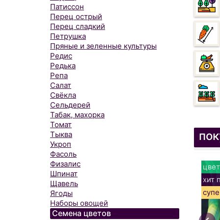
Патиссон
Перец острый
Перец сладкий
Петрушка
Пряные и зеленные культуры
Редис
Редька
Репа
Салат
Свёкла
Сельдерей
Табак, махорка
Томат
пок
Тыква
Укроп
Фасоль
Физалис
цвет
Шпинат
хит 
Щавель
супе
Ягоды
Наборы овощей
Семена цветов