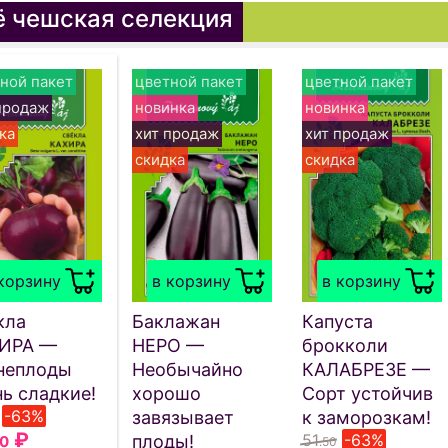
 чешская селекция
ной пакет
цветной пакет
цветной пакет
продаж
новинка
новинка
ка
хит продаж
хит продаж
скидка
скидка
корзину
в корзину
в корзину
кла
Баклажан
Капуста
ИРА —
НЕРО —
брокколи
неплоды
Необычайно
КАЛАБРЕЗЕ —
ь сладкие!
хорошо
Сорт устойчив
-63%
завязывает
к заморозкам!
₽
51
-63%
плоды!
00
.50