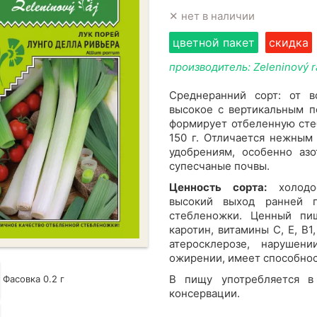
✕ нет в наличии
цветной пакет
скидка
производитель: Zeleninový r
Среднеранний сорт: от в
высокое с вертикальным п
формирует отбеленную стеб
150 г. Отличается нежным
удобрениям, особенно азо
супесчаные почвы.
Ценность сорта:
холодос
высокий выход ранней п
стебленожки. Ценный пищ
каротин, витамины C, E, B
атеросклерозе, нарушен
ожирении, имеет способнос
В пищу употребляется в
Фасовка 0.2 г
консервации.