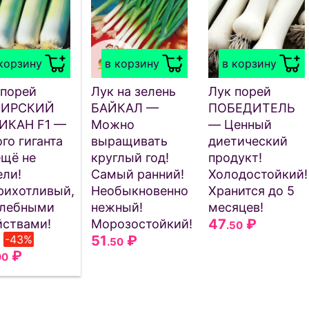
корзину
в корзину
в корзину
 порей
Лук на зелень
Лук порей
БИРСКИЙ
БАЙКАЛ —
ПОБЕДИТЕЛЬ
ИКАН F1 —
Можно
— Ценный
го гиганта
выращивать
диетический
ещё не
круглый год!
продукт!
ели!
Самый ранний!
Холодостойкий!
рихотливый,
Необыкновенно
Хранится до 5
елебными
нежный!
месяцев!
47
₽
йствами!
Морозостойкий!
.50
-43%
51
₽
.50
₽
00