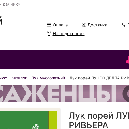
й дачник»
Оплата
Доставка
На подоконник
вную
–
Каталог
–
Лук многолетний
– Лук порей ЛУНГО ДЕЛЛА РИ
Лук порей Л
РИВЬЕРА