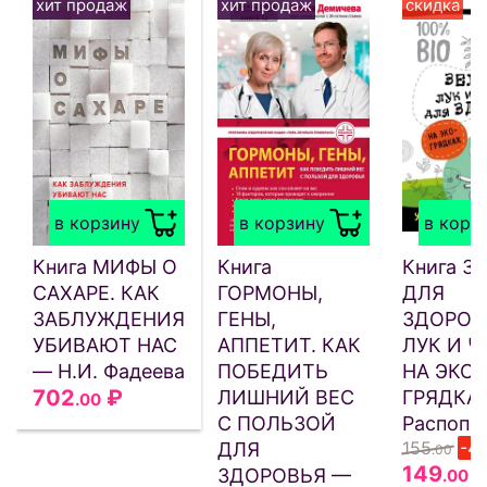
хит продаж
хит продаж
скидка
в корзину
в корзину
в корз
Книга МИФЫ О
Книга
Книга З
САХАРЕ. КАК
ГОРМОНЫ,
ДЛЯ
ЗАБЛУЖДЕНИЯ
ГЕНЫ,
ЗДОРОВ
УБИВАЮТ НАС
АППЕТИТ. КАК
ЛУК И 
— Н.И. Фадеева
ПОБЕДИТЬ
НА ЭКО-
702
₽
ЛИШНИЙ ВЕС
ГРЯДКА
.00
С ПОЛЬЗОЙ
Распопов
155
-4
ДЛЯ
.00
149
ЗДОРОВЬЯ —
.00