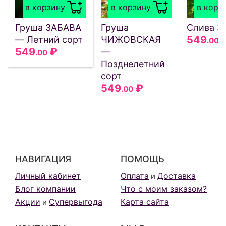
в корзину
в корзину
в корз
Груша ЗАБАВА
Груша
Слива З
549
— Летний сорт
ЧИЖОВСКАЯ
.00
549
₽
—
.00
Позднелетний
сорт
549
₽
.00
НАВИГАЦИЯ
ПОМОЩЬ
Личный кабинет
Оплата
Доставка
и
Блог компании
Что с моим заказом?
Акции
Супервыгода
Карта сайта
и