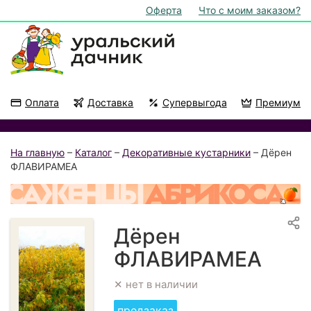
Оферта
Что с моим заказом?
Оплата
Доставка
Супервыгода
Премиум
Акции
На подоконник
На главную
–
Каталог
–
Декоративные кустарники
– Дёрен
ФЛАВИРАМЕА
Дёрен
ФЛАВИРАМЕА
✕ нет в наличии
предзаказ