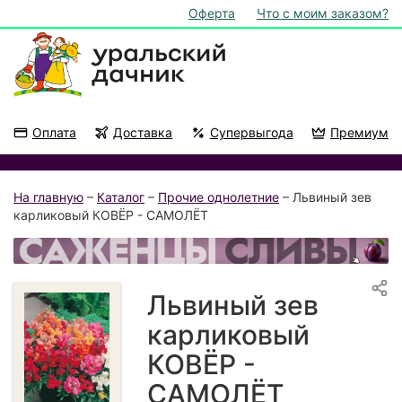
Оферта
Что с моим заказом?
Оплата
Доставка
Супервыгода
Премиум
Акции
На подоконник
На главную
–
Каталог
–
Прочие однолетние
– Львиный зев
карликовый КОВЁР - САМОЛЁТ
Львиный зев
карликовый
КОВЁР -
САМОЛЁТ