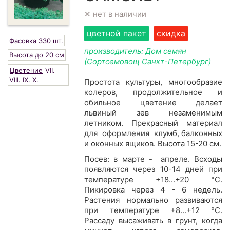
✕ нет в наличии
цветной пакет
скидка
Фасовка 330 шт.
производитель: Дом семян
Высота до 20 см
(Сортсемовощ Санкт-Петербург)
Цветение
VII.
VIII.
IX.
X.
Простота культуры, многообразие
колеров, продолжительное и
обильное цветение делает
львиный зев незаменимым
летником. Прекрасный материал
для оформления клумб, балконных
и оконных ящиков. Высота 15-20 см.
Посев: в марте - апреле. Всходы
появляются через 10-14 дней при
температуре +18...+20 °C.
Пикировка через 4 - 6 недель.
Растения нормально развиваются
при температуре +8...+12 °C.
Рассаду высаживать в грунт, когда