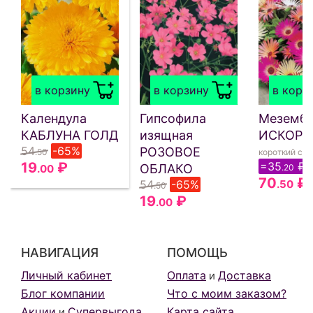
в корзину
в корзину
в корз
Календула
Гипсофила
Меземб
КАБЛУНА ГОЛД
изящная
ИСКОРК
54
-65%
РОЗОВОЕ
.50
короткий сро
19
₽
=35
₽
ОБЛАКО
.00
.20
70
₽
54
-65%
.50
.50
19
₽
.00
НАВИГАЦИЯ
ПОМОЩЬ
Личный кабинет
Оплата
Доставка
и
Блог компании
Что с моим заказом?
Акции
Супервыгода
Карта сайта
и