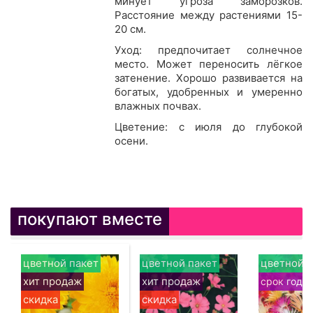
минует угроза заморозков.
Расстояние между растениями 15-
20 см.
Уход: предпочитает солнечное
место. Может переносить лёгкое
затенение. Хорошо развивается на
богатых, удобренных и умеренно
влажных почвах.
Цветение: с июля до глубокой
осени.
покупают вместе
цветной пакет
цветной пакет
цветной п
хит продаж
хит продаж
срок годн
скидка
скидка