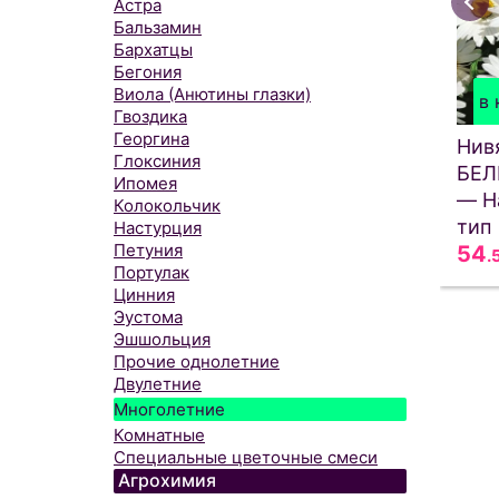
Астра
Бальзамин
Бархатцы
Бегония
Виола (Анютины глазки)
в 
Гвоздика
Георгина
Нив
Глоксиния
БЕЛ
Ипомея
— Н
Колокольчик
тип
Настурция
Петуния
54
.
Портулак
Цинния
Эустома
Эшшольция
Прочие однолетние
Двулетние
Многолетние
Комнатные
Специальные цветочные смеси
Агрохимия