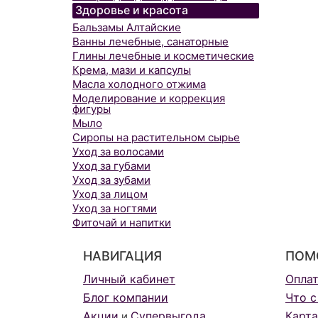
Здоровье и красота
Бальзамы Алтайские
Ванны лечебные, санаторные
Глины лечебные и косметические
Крема, мази и капсулы
Масла холодного отжима
Моделирование и коррекция
фигуры
Мыло
Сиропы на растительном сырье
Уход за волосами
Уход за губами
Уход за зубами
Уход за лицом
Уход за ногтями
Фиточай и напитки
НАВИГАЦИЯ
ПОМ
Личный кабинет
Опла
Блог компании
Что с
Акции
Супервыгода
Карта
и