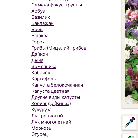
Семена фокус-группы
Арбуз
Базилик
Баклажан
Бобы
Брюква
Горох
Грибы (Мицелий грибов)
Дайкон
Дыня
Земляника
Кабачок
Картофель
Капуста белокочанная
Капуста цветная
Другие виды капусты
Кориандр (Кинза)
Кукуруза
Лук репчатый
Лук многолетний
Морковь
Огурец