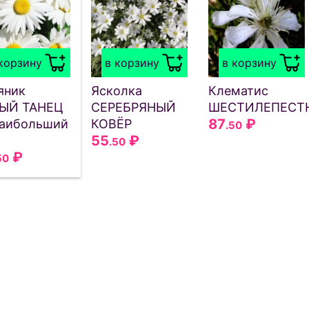
корзину
в корзину
в корзину
яник
Ясколка
Клематис
ЫЙ ТАНЕЦ
СЕРЕБРЯНЫЙ
ШЕСТИЛЕПЕСТ
87
₽
аибольший
КОВЁР
.50
55
₽
.50
₽
50