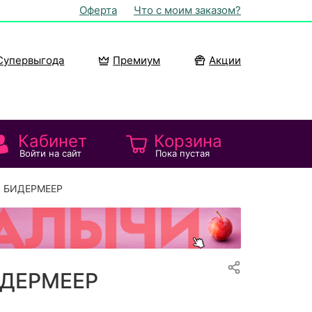
Оферта
Что с моим заказом?
Супервыгода
Премиум
Акции
Кабинет
Корзина
Войти на сайт
Пока пустая
я БИДЕРМЕЕР
ИДЕРМЕЕР