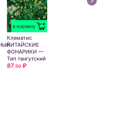
в корзину
Клематис
НЫЙ
КИТАЙСКИЕ
ФОНАРИКИ —
Тип тангутский
87
₽
.50