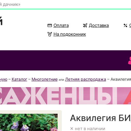
й дачник»
Оплата
Доставка
На подоконник
вную
–
Каталог
–
Многолетние
Летняя распродажа
– Аквилеги
или
Аквилегия Б
✕ нет в наличии