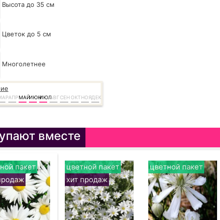
Высота до 35 см
Цветок до 5 см
Многолетнее
ние
МАР
АПР
МАЙ
ИЮН
ИЮЛ
АВГ
СЕН
ОКТ
НОЯ
ДЕК
упают вместе
ной пакет
цветной пакет
цветной пакет
продаж
хит продаж