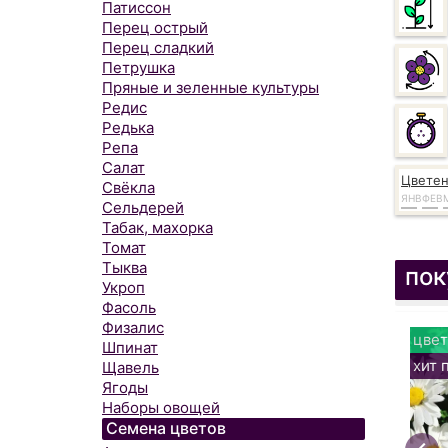
Патиссон
Перец острый
Перец сладкий
Петрушка
Пряные и зеленные культуры
Редис
Редька
Репа
Салат
Цвете
Свёкла
ЯНВ
ФЕВ
Сельдерей
Табак, махорка
Томат
Тыква
пок
Укроп
Фасоль
Физалис
цвет
Шпинат
хит 
Щавель
Ягоды
Наборы овощей
Семена цветов