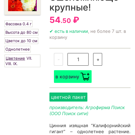
крупные!
54
₽
.50
Фасовка 0.4 г
✔ есть в наличии
, не более 7 шт. в
Высота до 80 см
корзину
Цветок до 10 см
Однолетнее
Цветение
VII.
-
+
VIII.
IX.
в корзину
цветной пакет
производитель: Агрофирма Поиск
(ООО Поиск сити)
Цинния изящная “Калифорнийский
гигант” – однолетнее растение.