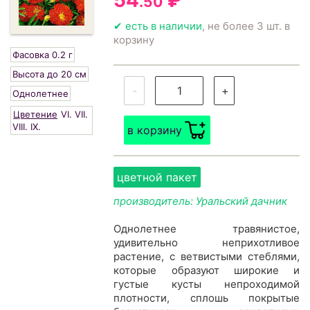
54
₽
.50
✔ есть в наличии
, не более 3 шт. в
корзину
Фасовка 0.2 г
Высота до 20 см
-
+
Однолетнее
Цветение
VI.
VII.
VIII.
IX.
в корзину
цветной пакет
производитель: Уральский дачник
Однолетнее травянистое,
удивительно неприхотливое
растение, с ветвистыми стеблями,
которые образуют широкие и
густые кусты непроходимой
плотности, сплошь покрытые