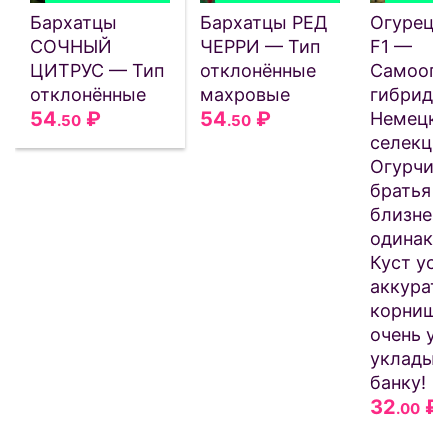
Бархатцы
Бархатцы РЕД
Огурец
СОЧНЫЙ
ЧЕРРИ — Тип
F1 —
ЦИТРУС — Тип
отклонённые
Самооп
отклонённые
махровые
гибрид
54
₽
54
₽
Немецк
.50
.50
селекци
Огурчик
братья
близнецы
одинако
Куст ус
аккурат
корнишо
очень у
укладыв
банку!
32
₽
.00