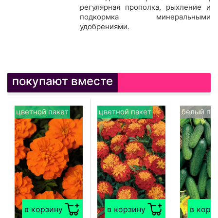
регулярная прополка, рыхление и
подкормка минеральными
удобрениями.
покупают вместе
цветной пакет
цветной пакет
белый па
в корзину
в корзину
в корз