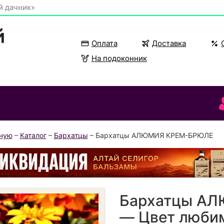
й дачник»
Оплата
Доставка
На подоконник
вную
–
Каталог
–
Бархатцы
– Бархатцы АЛЮМИЯ КРЕМ-БРЮЛЕ
Бархатцы А
— Цвет любим