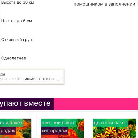
Высота до 30 см
помощником в заполнении 
Цветок до 6 см
Открытый грунт
Однолетнее
ние
МАР
АПР
МАЙ
ИЮН
ИЮЛ
АВГ
СЕН
ОКТ
НОЯ
ДЕК
упают вместе
ной пакет
цветной пакет
цветной пакет
продаж
хит продаж