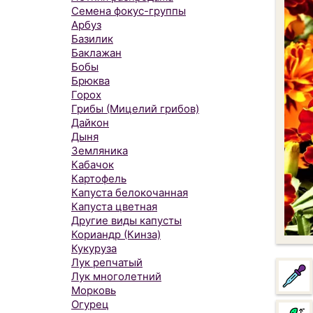
Семена фокус-группы
Арбуз
Базилик
Баклажан
Бобы
Брюква
Горох
Грибы (Мицелий грибов)
Дайкон
Дыня
Земляника
Кабачок
Картофель
Капуста белокочанная
Капуста цветная
Другие виды капусты
Кориандр (Кинза)
Кукуруза
Лук репчатый
Лук многолетний
Морковь
Огурец