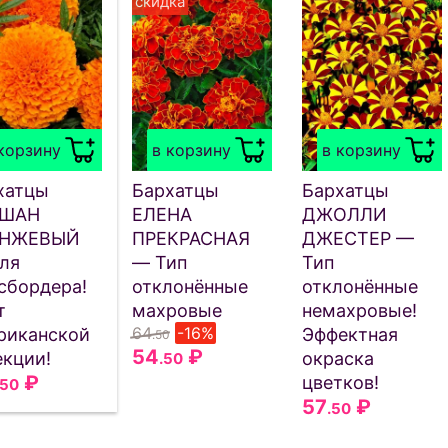
скидка
корзину
в корзину
в корзину
хатцы
Бархатцы
Бархатцы
ЙШАН
ЕЛЕНА
ДЖОЛЛИ
АНЖЕВЫЙ
ПРЕКРАСНАЯ
ДЖЕСТЕР —
ля
— Тип
Тип
сбордера!
отклонённые
отклонённые
т
махровые
немахровые!
64
-16%
риканской
Эффектная
.50
54
₽
екции!
окраска
.50
₽
цветков!
.50
57
₽
.50