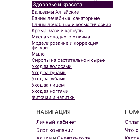
Здоровье и красота
Бальзамы Алтайские
Ванны лечебные, санаторные
Глины лечебные и косметические
Крема, мази и капсулы
Масла холодного отжима
Моделирование и коррекция
фигуры
Мыло
Сиропы на растительном сырье
Уход за волосами
Уход за губами
Уход за зубами
Уход за лицом
Уход за ногтями
Фиточай и напитки
НАВИГАЦИЯ
ПОМ
Личный кабинет
Опла
Блог компании
Что с
Акции
Супервыгода
Карта
и