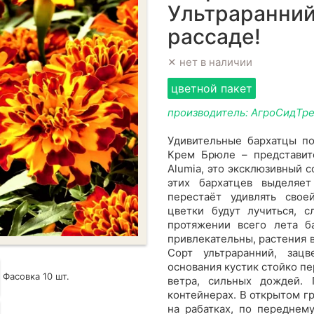
Ультраранний 
рассаде!
✕ нет в наличии
цветной пакет
производитель: АгроСидТр
Удивительные бархатцы по
Крем Брюле – представит
Alumia, это эксклюзивный 
этих бархатцев выделяе
перестаёт удивлять свое
цветки будут лучиться, с
протяжении всего лета б
привлекательны, растения 
Сорт ультраранний, зац
основания кустик стойко пе
Фасовка 10 шт.
ветра, сильных дождей.
контейнерах. В открытом г
на рабатках, по переднем