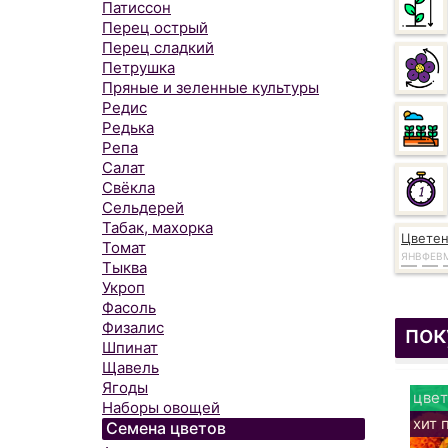
Патиссон
Перец острый
Перец сладкий
Петрушка
Пряные и зеленные культуры
Редис
Редька
Репа
Салат
Свёкла
Сельдерей
Табак, махорка
Цвете
Томат
ЯНВ
ФЕВ
Тыква
Укроп
Фасоль
Физалис
пок
Шпинат
Щавель
Ягоды
цвет
Наборы овощей
хит 
Семена цветов