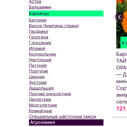
Астра
Бальзамин
Бархатцы
Бегония
Виола (Анютины глазки)
Гвоздика
Георгина
в 
Глоксиния
Ипомея
Бар
Колокольчик
Настурция
ТА
Петуния
ОР
Портулак
— Д
Цинния
мик
Эустома
Сор
Эшшольция
Прочие однолетние
аме
Двулетние
сел
Многолетние
121
Комнатные
Специальные цветочные смеси
Агрохимия