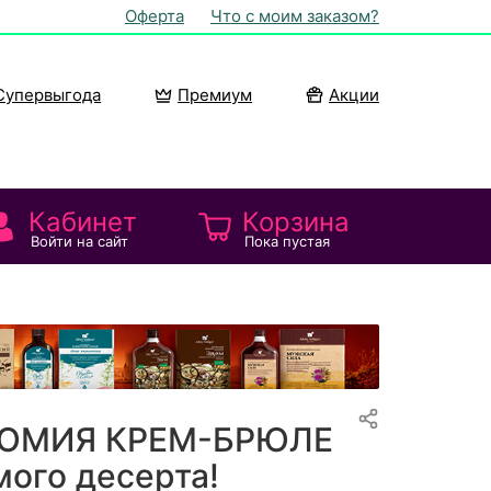
Оферта
Что с моим заказом?
Супервыгода
Премиум
Акции
Кабинет
Корзина
Войти на сайт
Пока пустая
ЛЮМИЯ КРЕМ-БРЮЛЕ
ого десерта!