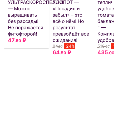
УЛЬТРАСКОРОСПЕЛЫЙ
ХЛОПОТ —
тепличн
— Можно
«Посадил и
удобрен
выращивать
забыл» – это
томата, 
без рассады!
всё о нём! Но
баклажа
Не поражается
результат
г —
фитофторой!
превзойдёт все
Комплек
47
₽
ожидания!
удобрен
.50
84
-24%
510
-1
.50
.00
64
₽
435
.50
.00