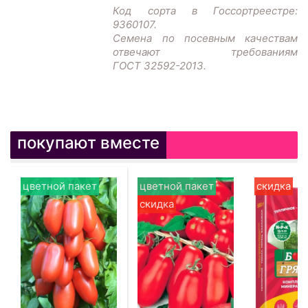
Код сорта в Госсортреестре:
9360107.
Семена по посевным качествам
отвечают требованиям
ГОСТ 32592-2013.
покупают вместе
цветной пакет
цветной пакет
скидка
скидка