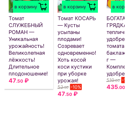
в корзину
в корзину
в корз
Томат
Томат КОСАРЬ
БОГАТАЯ
СЛУЖЕБНЫЙ
— Кусты
ГРЯДКА
РОМАН —
усыпаны
тепличн
Уникальная
плодами!
удобрен
урожайность!
Созревает
томата, 
Великолепная
одновременно!
баклажа
лёжкость!
Хоть косой
г —
Длительное
коси кустики
Комплек
плодоношение!
при уборке
удобрен
47
₽
510
-1
урожая!
.50
.00
435
52
-10%
.00
.50
47
₽
.50