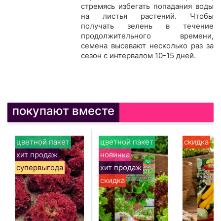
стремясь избегать попадания воды
на листья растений. Чтобы
получать зелень в течение
продолжительного времени,
семена высевают несколько раз за
сезон с интервалом 10-15 дней.
покупают вместе
цветной пакет
цветной пакет
скидка
хит продаж
новинка
супервыгода
хит продаж
скидка