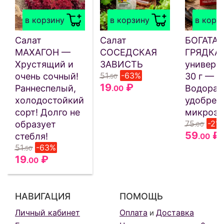
в корзину
в корзину
в корз
Салат
Салат
БОГАТАЯ
МАХАГОН —
СОСЕДСКАЯ
ГРЯДКА
Хрустящий и
ЗАВИСТЬ
универс
51
-63%
очень сочный!
30 г —
.50
19
₽
Раннеспелый,
Водорас
.00
холодостойкий
удобрен
сорт! Долго не
микроэл
75
-21
образует
.00
59
₽
стебля!
.00
51
-63%
.50
19
₽
.00
НАВИГАЦИЯ
ПОМОЩЬ
Личный кабинет
Оплата
Доставка
и