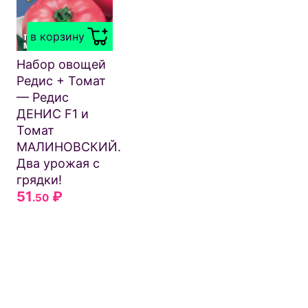
в корзину
Набор овощей
Редис + Томат
— Редис
ДЕНИС F1 и
Томат
МАЛИНОВСКИЙ.
Два урожая с
грядки!
51
₽
.50