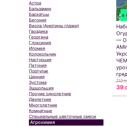
Астра
Бальзамин
Бархатцы
в 
Бегония
Виола (Анютины глазки)
Наб
Гвоздика
Огу
Георгина
— О
Глоксиния
АМИ
Ипомея
Укр
Колокольчик
Настурция
ЧЕМ
Петуния
уро
Портулак
гряд
Цинния
112
.5
Эустома
39
.
Эшшольция
Прочие однолетние
Двулетние
Многолетние
Комнатные
Специальные цветочные смеси
Агрохимия