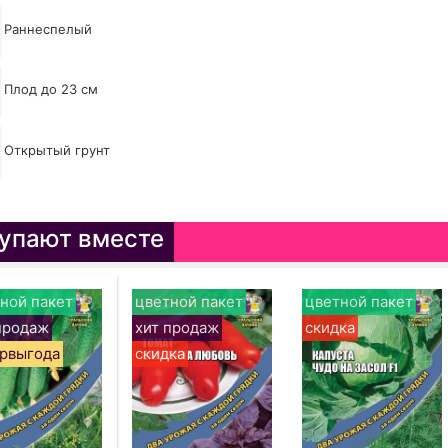
Раннеспелый
Плод до 23 см
Открытый грунт
упают вместе
ной пакет
цветной пакет
цветной пакет
продаж
хит продаж
скидка
рвыгода
скидка