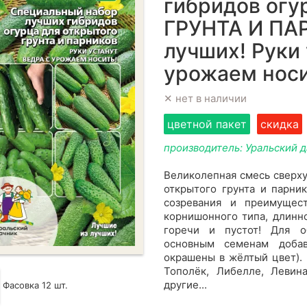
гибридов ог
ГРУНТА И ПА
лучших! Руки 
урожаем носи
✕ нет в наличии
цветной пакет
скидка
производитель: Уральский 
Великолепная смесь сверх
открытого грунта и парни
созревания и преимущес
корнишонного типа, длинно
горечи и пустот! Для о
основным семенам доба
окрашены в жёлтый цвет). 
Тополёк, Либелле, Левина
другие...
Фасовка 12 шт.