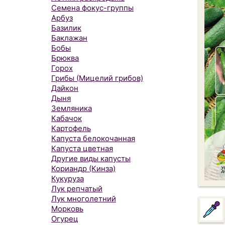
Семена фокус-группы
Арбуз
Базилик
Баклажан
Бобы
Брюква
Горох
Грибы (Мицелий грибов)
Дайкон
Дыня
Земляника
Кабачок
Картофель
Капуста белокочанная
Капуста цветная
Другие виды капусты
Кориандр (Кинза)
Кукуруза
Лук репчатый
Лук многолетний
Морковь
Огурец