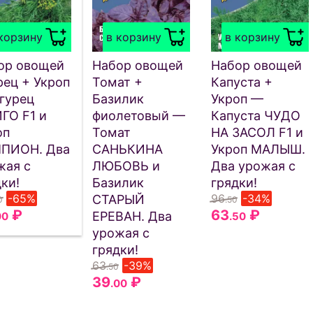
корзину
в корзину
в корзину
ор овощей
Набор овощей
Набор овощей
рец + Укроп
Томат +
Капуста +
гурец
Базилик
Укроп —
ГО F1 и
фиолетовый —
Капуста ЧУДО
оп
Томат
НА ЗАСОЛ F1 и
ПИОН. Два
САНЬКИНА
Укроп МАЛЫШ.
жая с
ЛЮБОВЬ и
Два урожая с
ки!
Базилик
грядки!
-65%
96
-34%
СТАРЫЙ
0
.50
₽
63
₽
ЕРЕВАН. Два
00
.50
урожая с
грядки!
63
-39%
.50
39
₽
.00