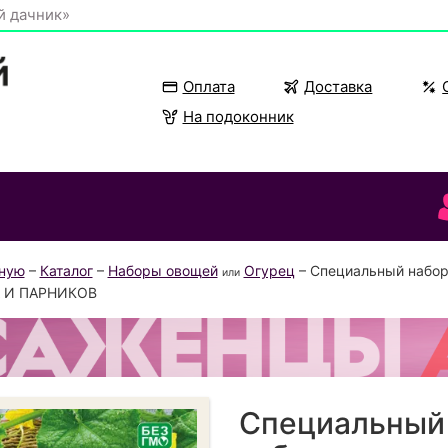
й дачник»
Оплата
Доставка
На подоконник
вную
–
Каталог
–
Наборы овощей
Огурец
– Специальный набо
или
 И ПАРНИКОВ
Специальный