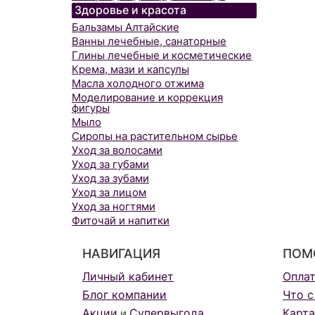
Здоровье и красота
Бальзамы Алтайские
Ванны лечебные, санаторные
Глины лечебные и косметические
Крема, мази и капсулы
Масла холодного отжима
Моделирование и коррекция
фигуры
Мыло
Сиропы на растительном сырье
Уход за волосами
Уход за губами
Уход за зубами
Уход за лицом
Уход за ногтями
Фиточай и напитки
НАВИГАЦИЯ
ПОМ
Личный кабинет
Опла
Блог компании
Что с
Акции
Супервыгода
Карта
и