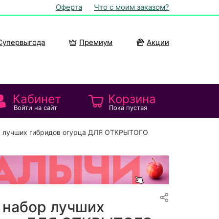
Оферта
Что с моим заказом?
Супервыгода
Премиум
Акции
Кабинет
Корзина
Войти на сайт
Пока пустая
р лучших гибридов огурца ДЛЯ ОТКРЫТОГО
 набор лучших