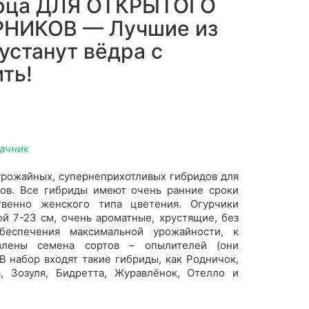
урца ДЛЯ ОТКРЫТОГО
РНИКОВ — Лучшие из
устанут вёдра с
ть!
дачник
урожайных, супернеприхотливых гибридов для
ков. Все гибриды имеют очень ранние сроки
твенно женского типа цветения. Огурчики
й 7-23 см, очень ароматные, хрустящие, без
беспечения максимальной урожайности, к
влены семена сортов – опылителей (они
В набор входят такие гибриды, как Родничок,
, Зозуля, Бидретта, Журавлёнок, Отелло и