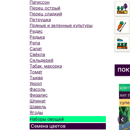
Патиссон
Перец острый
Перец сладкий
Петрушка
Пряные и зеленные культуры
Редис
Редька
Репа
Салат
Свёкла
Сельдерей
Табак, махорка
пок
Томат
Тыква
Укроп
цвет
Фасоль
хит 
Физалис
Шпинат
супе
Щавель
Ягоды
Наборы овощей
Семена цветов