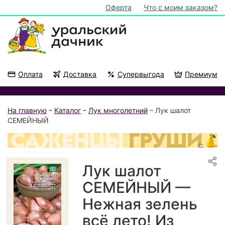
Оферта
Что с моим заказом?
Оплата
Доставка
Супервыгода
Премиум
Акции
На подоконник
На главную
–
Каталог
–
Лук многолетний
– Лук шалот
СЕМЕЙНЫЙ
Лук шалот
СЕМЕЙНЫЙ —
Нежная зелень
всё лето! Из