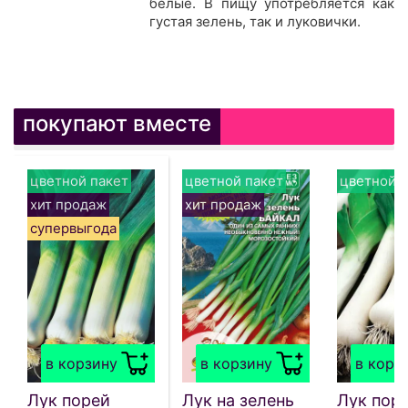
белые. В пищу употребляется как
густая зелень, так и луковички.
покупают вместе
цветной пакет
цветной пакет
цветной п
хит продаж
хит продаж
супервыгода
в корзину
в корзину
в корз
Лук порей
Лук на зелень
Лук пор