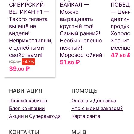
СИБИРСКИЙ
БАЙКАЛ —
ПОБЕДИ
ВЕЛИКАН F1 —
Можно
— Ценн
Такого гиганта
выращивать
диетиче
вы ещё не
круглый год!
продукт!
видели!
Самый ранний!
Холодос
Неприхотливый,
Необыкновенно
Хранится
с целебными
нежный!
месяцев
47
₽
свойствами!
Морозостойкий!
.50
68
-43%
51
₽
.50
.50
39
₽
.00
НАВИГАЦИЯ
ПОМОЩЬ
Личный кабинет
Оплата
Доставка
и
Блог компании
Что с моим заказом?
Акции
Супервыгода
Карта сайта
и
КОНТАКТЫ
МЫ В