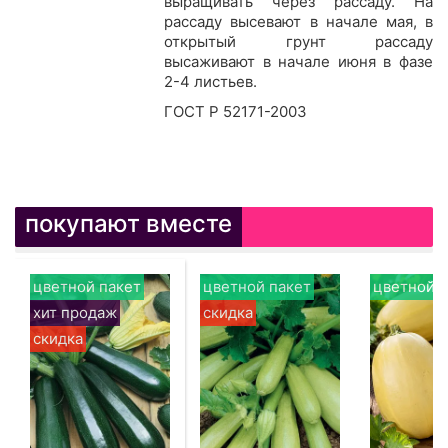
выращивать через рассаду. На
рассаду высевают в начале мая, в
открытый грунт рассаду
высаживают в начале июня в фазе
2-4 листьев.
ГОСТ Р 52171-2003
покупают вместе
цветной пакет
цветной пакет
цветной п
хит продаж
скидка
скидка