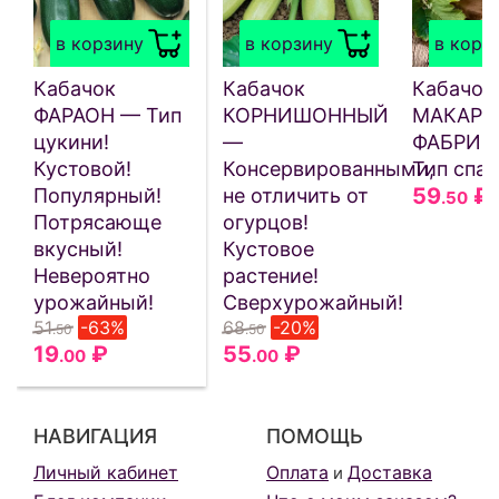
в корзину
в корзину
в корз
Кабачок
Кабачок
Кабачок
ФАРАОН — Тип
КОРНИШОННЫЙ
МАКАРО
цукини!
—
ФАБРИК
Кустовой!
Консервированными,
Тип спаг
59
₽
Популярный!
не отличить от
.50
Потрясающе
огурцов!
вкусный!
Кустовое
Невероятно
растение!
урожайный!
Сверхурожайный!
51
-63%
68
-20%
.50
.50
19
₽
55
₽
.00
.00
НАВИГАЦИЯ
ПОМОЩЬ
Личный кабинет
Оплата
Доставка
и