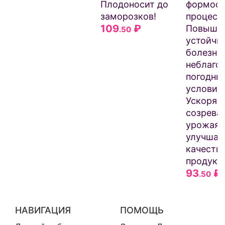
Плодоносит до
формооб
заморозков!
процесс
109
₽
Повыше
.50
устойчи
болезня
неблаго
погодны
условия
Ускоряе
созрева
урожая 
улучшае
качеств
продукц
93
₽
.50
НАВИГАЦИЯ
ПОМОЩЬ