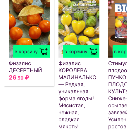
в корзину
в корзину
в корз
Физалис
Физалис
Стимуля
ДЕСЕРТНЫЙ
КОРОЛЕВА
плодооб
26
₽
МАЛИНАЛЬКО
ПУЧКОВ
.50
— Редкая,
ПЛОДО
уникальная
КУЛЬТУ
форма ягоды!
Снижен
Мясистая,
осыпаем
нежная,
завязей!
сладкая
Усилени
мякоть!
ростовы