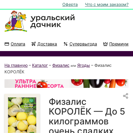
Оферта
Что с моим заказом?
Оплата
Доставка
Супервыгода
Премиум
Акции
На подоконник
На главную
–
Каталог
–
Физалис
Ягоды
– Физалис
или
КОРОЛЁК
Физалис
КОРОЛЁК — До 5
килограммов
очень сладких,