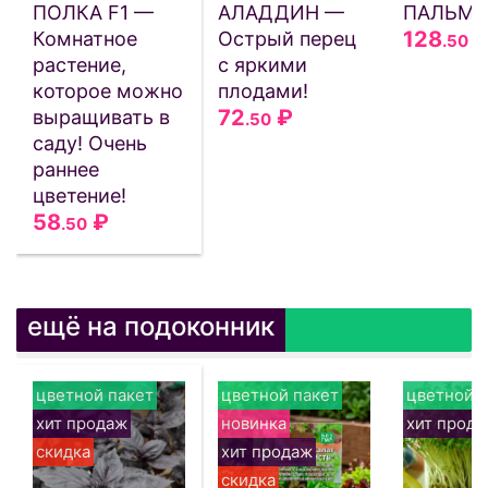
ПОЛКА F1 —
АЛАДДИН —
ПАЛЬМА
128
Комнатное
Острый перец
.50
растение,
с яркими
которое можно
плодами!
72
₽
выращивать в
.50
саду! Очень
раннее
цветение!
58
₽
.50
ещё на подоконник
цветной пакет
цветной пакет
цветной п
хит продаж
новинка
хит прод
скидка
хит продаж
скидка