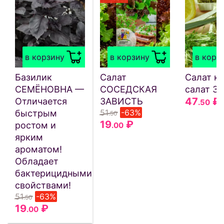
в корзину
в корзину
в корз
Базилик
Салат
Салат кр
СЕМЁНОВНА —
СОСЕДСКАЯ
салат З
47
₽
Отличается
ЗАВИСТЬ
.50
51
-63%
быстрым
.50
19
₽
ростом и
.00
ярким
ароматом!
Обладает
бактерицидными
свойствами!
51
-63%
.50
19
₽
.00