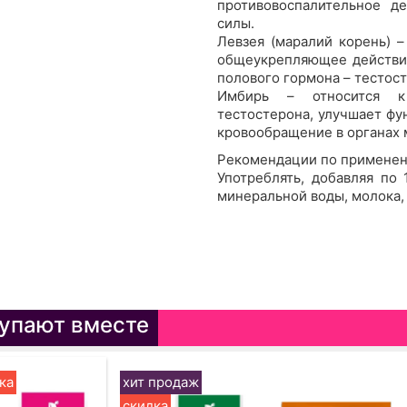
противовоспалительное д
силы.
Левзея (маралий корень) 
общеукрепляющее действие
полового гормона – тестос
Имбирь – относится к 
тестостерона, улучшает фу
кровообращение в органах м
Рекомендации по применен
Употреблять, добавляя по 
минеральной воды, молока, 
упают вместе
ка
хит продаж
скидка