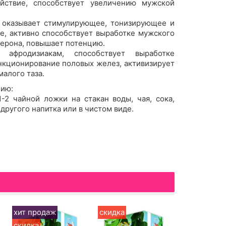
ействие, способствует увеличению мужской
– оказывает стимулирующее, тонизирующее и
, активно способствует выработке мужского
терона, повышает потенцию.
афродизиакам, способствует выработке
нкционирование половых желез, активизирует
алого таза.
ию:
1-2 чайной ложки на стакан воды, чая, сока,
другого напитка или в чистом виде.
хит продаж
скидка
скидка
скидка