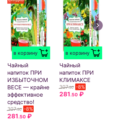
в корзи
Чайный
напиток
в корзину
в корзину
ЗДОРОВ
ПЕЧЕНЬ 
Чайный
Чайный
помогает
напиток ПРИ
напиток ПРИ
защитит
ИЗБЫТОЧНОМ
КЛИМАКСЕ
печень и
307
-8%
ВЕСЕ — крайне
.50
восстано
281
₽
эффективное
.50
ей при
средство!
интоксик
307
-8%
.50
и
281
₽
.50
массиро
медикам