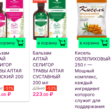
корзину
в корзину
в корзину
ьзам
Бальзам
Кисель
АЙ
АЛТАЙ
ОБЛЕПИХОВЫЙ
ИГОР
СЕЛИГОР
250 г —
ВЫ АЛТАЯ
ТРАВЫ АЛТАЯ
Мощный
СКИЙ 200
СУСТАВНЫЙ
комплекс,
200 мл
каждый
-51%
475
-53%
ингредиент
00
.00
2
₽
223
₽
которого
.00
.00
служит для
поддержания