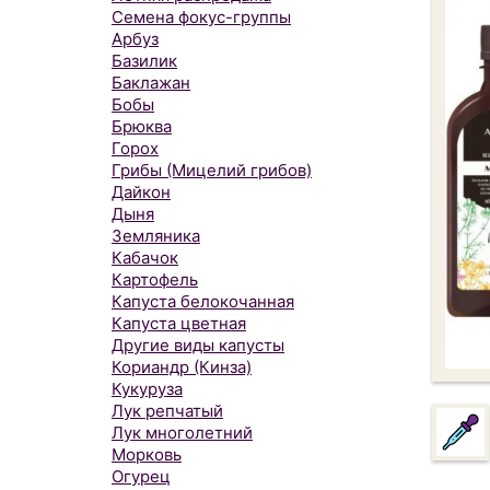
Семена фокус-группы
Арбуз
Базилик
Баклажан
Бобы
Брюква
Горох
Грибы (Мицелий грибов)
Дайкон
Дыня
Земляника
Кабачок
Картофель
Капуста белокочанная
Капуста цветная
Другие виды капусты
Кориандр (Кинза)
Кукуруза
Лук репчатый
Лук многолетний
Морковь
Огурец