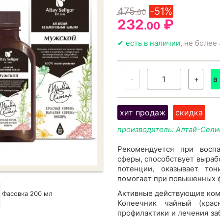
475
-51%
.00
232
₽
.00
✔ есть в наличии
, не более 
-
+
в
хит продаж
скидка
производитель: Алтай-Сели
Рекомендуется при восп
сферы, способствует выраб
потенции, оказывает то
помогает при повышенных ф
Активные действующие ком
Фасовка 200 мл
Копеечник чайный (кра
профилактики и лечения за