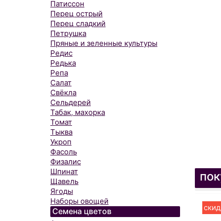
Патиссон
Перец острый
Перец сладкий
Петрушка
Пряные и зеленные культуры
Редис
Редька
Репа
Салат
Свёкла
Сельдерей
Табак, махорка
Томат
Тыква
Укроп
Фасоль
Физалис
Шпинат
пок
Щавель
Ягоды
Наборы овощей
скид
Семена цветов