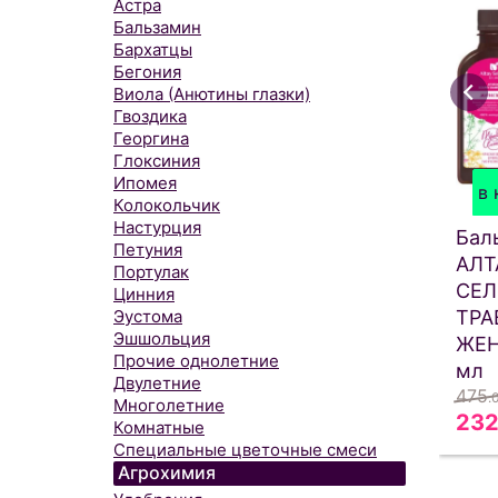
Астра
Бальзамин
Бархатцы
Бегония
Виола (Анютины глазки)
Гвоздика
Георгина
Глоксиния
Ипомея
в 
Колокольчик
Настурция
Бал
Петуния
АЛТ
Портулак
СЕЛ
Цинния
ТРА
Эустома
Эшшольция
ЖЕН
Прочие однолетние
мл
Двулетние
475
.
Многолетние
23
Комнатные
Специальные цветочные смеси
Агрохимия