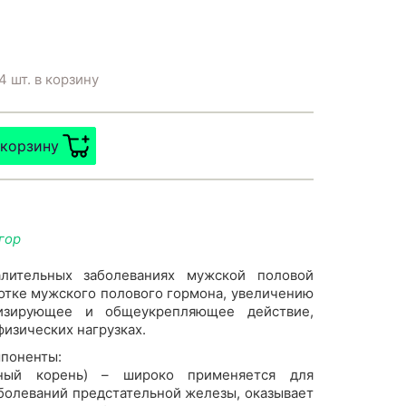
4 шт. в корзину
 корзину
гор
алительных заболеваниях мужской половой
отке мужского полового гормона, увеличению
низирующее и общеукрепляющее действие,
изических нагрузках.
поненты:
сный корень) – широко применяется для
болеваний предстательной железы, оказывает