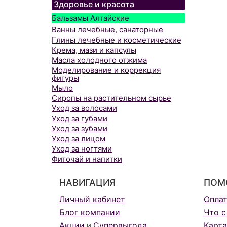
Здоровье и красота
Бальзамы Алтайские
Ванны лечебные, санаторные
Глины лечебные и косметические
Крема, мази и капсулы
Масла холодного отжима
Моделирование и коррекция
фигуры
Мыло
Сиропы на растительном сырье
Уход за волосами
Уход за губами
Уход за зубами
Уход за лицом
Уход за ногтями
Фиточай и напитки
НАВИГАЦИЯ
ПОМ
Личный кабинет
Опла
Блог компании
Что с
Акции
Супервыгода
Карта
и