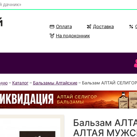
й дачник»
Оплата
Доставка
На подоконник
вную
–
Каталог
–
Бальзамы Алтайские
– Бальзам АЛТАЙ СЕЛИГО
Бальзам АЛТ
АЛТАЯ МУЖС