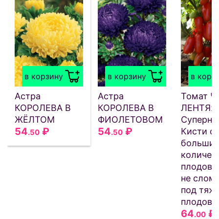
в корзину
в корзину
в корз
Астра
Астра
Томат 
КОРОЛЕВА В
КОРОЛЕВА В
ЛЕНТЯЯ
ЖЁЛТОМ
ФИОЛЕТОВОМ
Суперне
54
₽
54
₽
Кисти с
.50
.50
больши
количес
плодов! 
не слом
под тяж
плодов!
64
₽
.00