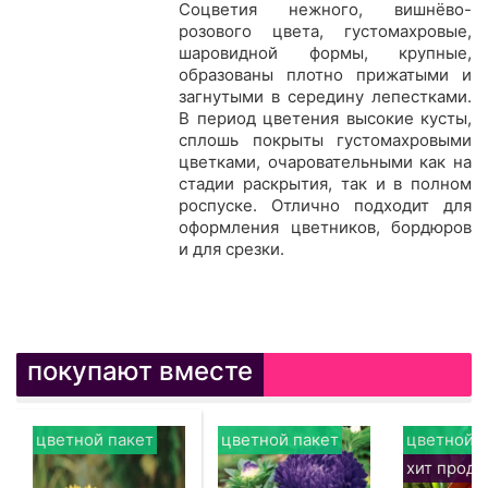
Соцветия нежного, вишнёво-
розового цвета, густомахровые,
шаровидной формы, крупные,
образованы плотно прижатыми и
загнутыми в середину лепестками.
В период цветения высокие кусты,
сплошь покрыты густомахровыми
цветками, очаровательными как на
стадии раскрытия, так и в полном
роспуске. Отлично подходит для
оформления цветников, бордюров
и для срезки.
покупают вместе
цветной пакет
цветной пакет
цветной п
хит прод